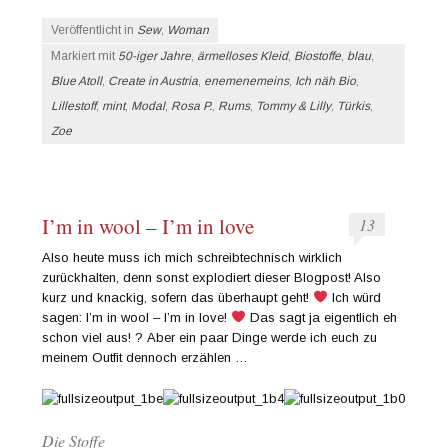
Veröffentlicht in
Sew
,
Woman
Markiert mit
50-iger Jahre
,
ärmelloses Kleid
,
Biostoffe
,
blau
,
Blue Atoll
,
Create in Austria
,
enemenemeins
,
Ich näh Bio
,
Lillestoff
,
mint
,
Modal
,
Rosa P.
,
Rums
,
Tommy & Lilly
,
Türkis
,
Zoe
I’m in wool – I’m in love
13
Also heute muss ich mich schreibtechnisch wirklich
zurückhalten, denn sonst explodiert dieser Blogpost! Also
kurz und knackig, sofern das überhaupt geht!
Ich würd
sagen: I’m in wool – I’m in love!
Das sagt ja eigentlich eh
schon viel aus! ? Aber ein paar Dinge werde ich euch zu
meinem Outfit dennoch erzählen …
Die Stoffe