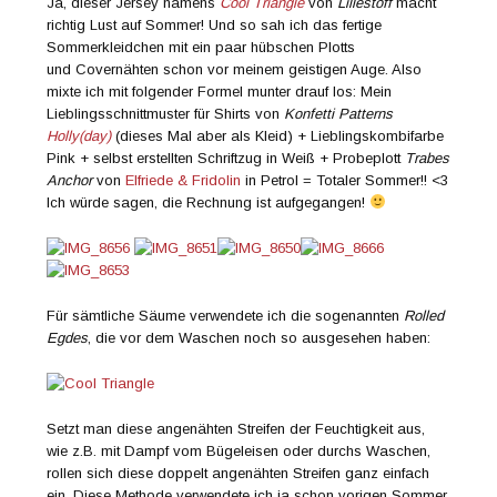
Ja, dieser Jersey namens
Cool Triangle
von
Lillestoff
macht
richtig Lust auf Sommer! Und so sah ich das fertige
Sommerkleidchen mit ein paar hübschen Plotts
und Covernähten schon vor meinem geistigen Auge. Also
mixte ich mit folgender Formel munter drauf los: Mein
Lieblingsschnittmuster für Shirts von
Konfetti Patterns
Holly(day)
(dieses Mal aber als Kleid) + Lieblingskombifarbe
Pink + selbst erstellten Schriftzug in Weiß + Probeplott
Trabes
Anchor
von
Elfriede & Fridolin
in Petrol = Totaler Sommer!! <3
Ich würde sagen, die Rechnung ist aufgegangen!
Für sämtliche Säume verwendete ich die sogenannten
Rolled
Egdes
, die vor dem Waschen noch so ausgesehen haben:
Setzt man diese angenähten Streifen der Feuchtigkeit aus,
wie z.B. mit Dampf vom Bügeleisen oder durchs Waschen,
rollen sich diese doppelt angenähten Streifen ganz einfach
ein. Diese Methode verwendete ich ja schon vorigen Sommer