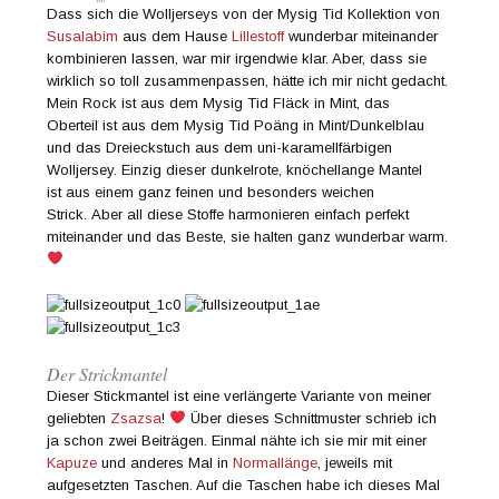
Dass sich die Wolljerseys von der Mysig Tid Kollektion von
Susalabim
aus dem Hause
Lillestoff
wunderbar miteinander
kombinieren lassen, war mir irgendwie klar. Aber, dass sie
wirklich so toll zusammenpassen, hätte ich mir nicht gedacht.
Mein Rock ist aus dem Mysig Tid Fläck in Mint, das
Oberteil ist aus dem Mysig Tid Poäng in Mint/Dunkelblau
und das Dreieckstuch aus dem uni-karamellfärbigen
Wolljersey. Einzig dieser dunkelrote, knöchellange Mantel
ist aus einem ganz feinen und besonders weichen
Strick. Aber all diese Stoffe harmonieren einfach perfekt
miteinander und das Beste, sie halten ganz wunderbar warm.
Der Strickmantel
Dieser Stickmantel ist eine verlängerte Variante von meiner
geliebten
Zsazsa
!
Über dieses Schnittmuster schrieb ich
ja schon zwei Beiträgen. Einmal nähte ich sie mir mit einer
Kapuze
und anderes Mal in
Normallänge
, jeweils mit
aufgesetzten Taschen. Auf die Taschen habe ich dieses Mal