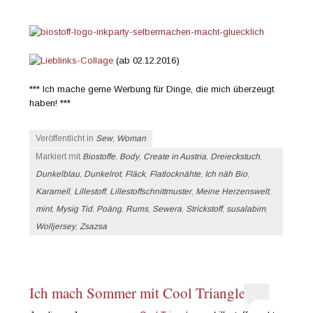
(ab 02.12.2016)
*** Ich mache gerne Werbung für Dinge, die mich überzeugt
haben! ***
Veröffentlicht in
Sew
,
Woman
Markiert mit
Biostoffe
,
Body
,
Create in Austria
,
Dreieckstuch
,
Dunkelblau
,
Dunkelrot
,
Fläck
,
Flatlocknähte
,
Ich näh Bio
,
Karamell
,
Lillestoff
,
Lillestoffschnittmuster
,
Meine Herzenswelt
,
mint
,
Mysig Tid
,
Poäng
,
Rums
,
Sewera
,
Strickstoff
,
susalabim
,
Wolljersey
,
Zsazsa
Ich mach Sommer mit Cool Triangle