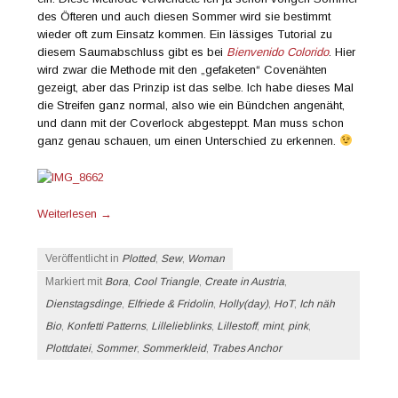
des Öfteren und auch diesen Sommer wird sie bestimmt
wieder oft zum Einsatz kommen. Ein lässiges Tutorial zu
diesem Saumabschluss gibt es bei
Bienvenido Colorido
. Hier
wird zwar die Methode mit den „gefaketen“ Covenähten
gezeigt, aber das Prinzip ist das selbe. Ich habe dieses Mal
die Streifen ganz normal, also wie ein Bündchen angenäht,
und dann mit der Coverlock abgesteppt. Man muss schon
ganz genau schauen, um einen Unterschied zu erkennen.
Weiterlesen
→
Veröffentlicht in
Plotted
,
Sew
,
Woman
Markiert mit
Bora
,
Cool Triangle
,
Create in Austria
,
Dienstagsdinge
,
Elfriede & Fridolin
,
Holly(day)
,
HoT
,
Ich näh
Bio
,
Konfetti Patterns
,
Lillelieblinks
,
Lillestoff
,
mint
,
pink
,
Plottdatei
,
Sommer
,
Sommerkleid
,
Trabes Anchor