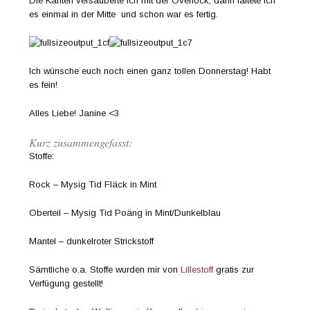
Die Kanten versäuberte ich mit der Overlock, dann faltete ich
es einmal in der Mitte und schon war es fertig.
Ich wünsche euch noch einen ganz tollen Donnerstag! Habt
es fein!
Alles Liebe! Janine <3
Kurz zusammengefasst:
Stoffe:
Rock – Mysig Tid Fläck in Mint
Oberteil – Mysig Tid Poäng in Mint/Dunkelblau
Mantel – dunkelroter Strickstoff
Sämtliche o.a. Stoffe wurden mir von
Lillestoff
gratis zur
Verfügung gestellt!