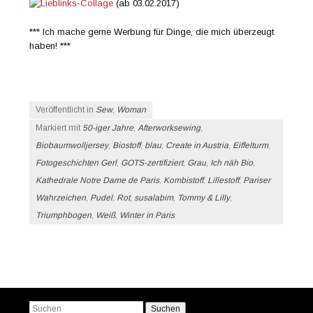
(ab 03.02.2017)
*** Ich mache gerne Werbung für Dinge, die mich überzeugt
haben! ***
Veröffentlicht in
Sew
,
Woman
Markiert mit
50-iger Jahre
,
Afterworksewing
,
Biobaumwolljersey
,
Biostoff
,
blau
,
Create in Austria
,
Eiffelturm
,
Fotogeschichten Gerl
,
GOTS-zertifiziert
,
Grau
,
Ich näh Bio
,
Kathedrale Notre Dame de Paris
,
Kombistoff
,
Lillestoff
,
Pariser
Wahrzeichen
,
Pudel
,
Rot
,
susalabim
,
Tommy & Lilly
,
Triumphbogen
,
Weiß
,
Winter in Paris
Beitrags-Navigation
Suchen