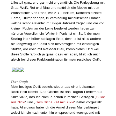
Lillestoff ganz und gar nicht ungemütlich. Die Farbgebung mit
Grau, Weiß, Rot und Blau und natürlich die Motive mit den
Wahrzeichen von Paris, wie z.B. Eiffelturm, Kathedrale Notre
Dame, Triumphbogen, in Verbindung mit hübschen Damen,
welche schöne Kleider im 50-iger Jahrestil tragen und die von
kleinen Pudeln an der Leine begleitet werden, laden zum
näheren Verweilen ein. Winter in Paris ist ein Stoff, der mein
Sewing-Herz höher schlagen lässt, denn er ist alles andere
als langweilig und lässt sich hervorragend mit einfärbigen
Stoffen, wie eben mit Rot oder Blau, kombinieren. Und weil
diese Stoffe farblich ja quasi dazu einladen, blieb ich auch
gleich bei dieser Farbkombination für mein restliches Outfit.
.
Das Outfit
Mein heutiges Outfit besteht wieder aus einer bekannten
Rock-Shirt-Kombi. Das Oberteil ist das Raglan-Fledermaus-
Shirt Sukie, das ich euch ja schon in meinen Beiträgen „
Sukie
aus Nicki
“ und „
Gemütliche Zeit mit Sukie
“ näher vorgestellt
hatte. Allerdings habe ich die Ärmel dieses Mal verlängert,
wobei ich sie nach unten hin entsprechend verengt und mit