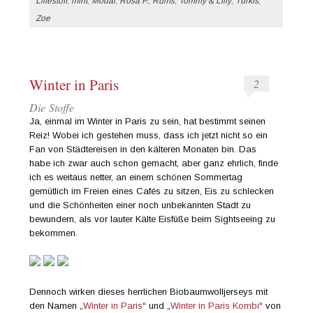
Lillestoff
,
mint
,
Modal
,
Rosa P.
,
Rums
,
Tommy & Lilly
,
Türkis
,
Zoe
Winter in Paris
2
Die Stoffe
Ja, einmal im Winter in Paris zu sein, hat bestimmt seinen
Reiz! Wobei ich gestehen muss, dass ich jetzt nicht so ein
Fan von Städtereisen in den kälteren Monaten bin. Das
habe ich zwar auch schon gemacht, aber ganz ehrlich, finde
ich es weitaus netter, an einem schönen Sommertag
gemütlich im Freien eines Cafés zu sitzen, Eis zu schlecken
und die Schönheiten einer noch unbekannten Stadt zu
bewundern, als vor lauter Kälte Eisfüße beim Sightseeing zu
bekommen.
Dennoch wirken dieses herrlichen Biobaumwolljerseys mit
den Namen „
Winter in Paris
“ und „
Winter in Paris Kombi
“ von