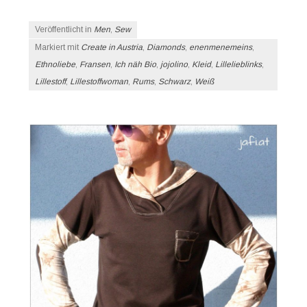
Veröffentlicht in
Men
,
Sew
Markiert mit
Create in Austria
,
Diamonds
,
enenmenemeins
,
Ethnoliebe
,
Fransen
,
Ich näh Bio
,
jojolino
,
Kleid
,
Lillelieblinks
,
Lillestoff
,
Lillestoffwoman
,
Rums
,
Schwarz
,
Weiß