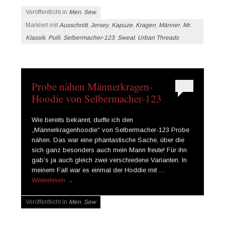
Veröffentlicht in
Men
,
Sew
Markiert mit
Ausschnitt
,
Jersey
,
Kapuze
,
Kragen
,
Männer
,
Mr.
Klassik
,
Pulli
,
Selbermacher-123
,
Sweat
,
Urban Threads
Probe nähen Männerkragen-
Hoodie von Selbermacher-123
Wie bereits bekannt, durfte ich den
„Männerkragenhoodie“ von Selbermacher-123 Probe
nähen. Das war eine phantastische Sache, über die
sich ganz besonders auch mein Mann freute! Für ihn
gab’s ja auch gleich zwei verschiedene Varianten. In
meinem Fall war es einmal der Hoddie mit …
Weiterlesen
→
Veröffentlicht in
Men
,
Sew