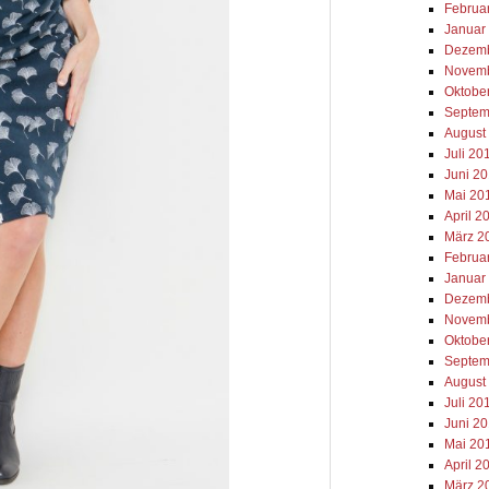
Februa
Januar
Dezemb
Novemb
Oktobe
Septem
August
Juli 20
Juni 2
Mai 20
April 2
März 2
Februa
Januar
Dezemb
Novemb
Oktobe
Septem
August
Juli 20
Juni 2
Mai 20
April 2
März 2