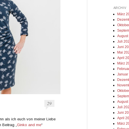
ARCHIV
März 2
Dezemb
Oktobe
Septem
August
Juli 20
Juni 2
Mai 20
April 2
März 2
Februa
Januar
Dezemb
Novemb
Oktobe
Septem
August
29
Juli 20
Juni 2
April 2
nn als ich euch von meiner Liebe
März 2
 Beitrag „
Ginko and me
“
Februa