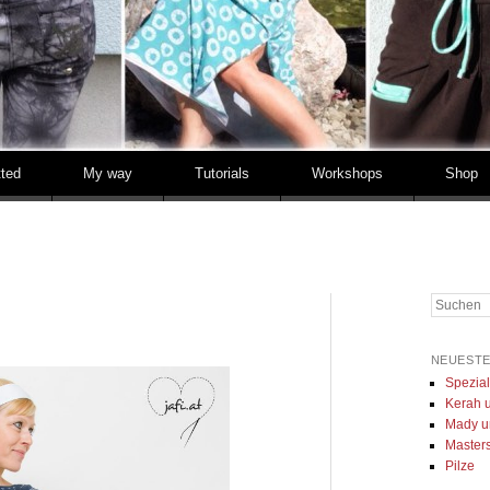
tted
My way
Tutorials
Workshops
Shop
Suchen
NEUESTE
Spezia
Kerah u
Mady u
Masters 
Pilze