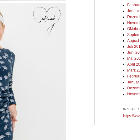
Februa
Januar
Dezemb
Novemb
Oktobe
Septem
August
Juli 20
Juni 2
Mai 20
April 2
März 2
Februa
Januar
Dezemb
Novemb
INSTAGR
https://ww