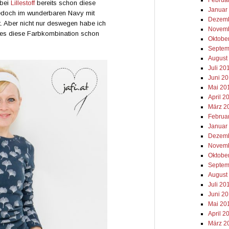
 bei
Lillestoff
bereits schon diese
Januar
jedoch im wunderbaren Navy mit
Dezemb
t. Aber nicht nur deswegen habe ich
Novemb
l es diese Farbkombination schon
Oktobe
Septem
August
Juli 20
Juni 2
Mai 20
April 2
März 2
Februa
Januar
Dezemb
Novemb
Oktobe
Septem
August
Juli 20
Juni 2
Mai 20
April 2
März 2