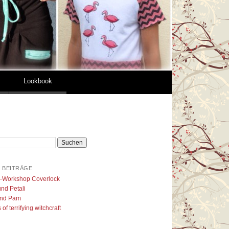
Lookbook
 BEITRÄGE
l-Workshop Coverlock
nd Petali
nd Pam
of terrifying witchcraft