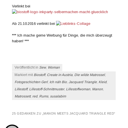
Verlinkt bei
Ab 21.10.2016 verlinkt bei
*** Ich mache gerne Werbung für Dinge, die mich überzeugt
haben! ***
Veröffentlicht in
Sew
,
Woman
Markiert mit
Biostoff
,
Create in Austria
,
Die wilde Matrossel
,
Fotogeschichten Gerl
,
Ich näh Bio
,
Jacquard Triangle
,
Kleid
,
Lillestoff
,
Lillestoff-Schnittmuster
,
Lillestoffwoman
,
Manon
,
Matrossett
,
red
,
Rums
,
susalabim
25 GEDANKEN ZU „
MANON MEETS JACQUARD TRIANGLE RED
“