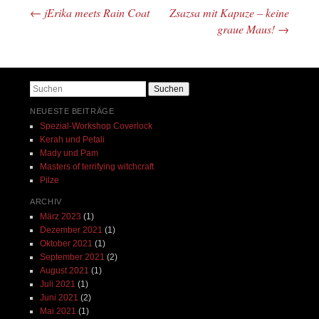
←
jErika meets Rain Coat
Zsazsa mit Kapuze – keine
Beitrags-Navigation
graue Maus!
→
Suchen
NEUESTE BEITRÄGE
Spezial-Workshop Coverlock
Kerah und Petali
Mady und Pam
Masters of terrifying witchcraft
Pilze
ARCHIV
März 2023
(1)
Dezember 2021
(1)
Oktober 2021
(1)
September 2021
(2)
August 2021
(1)
Juli 2021
(1)
Juni 2021
(2)
Mai 2021
(1)