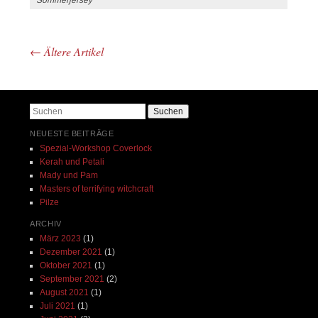
Sommerjersey
←
Ältere Artikel
Beitrags-Navigation
Suchen
NEUESTE BEITRÄGE
Spezial-Workshop Coverlock
Kerah und Petali
Mady und Pam
Masters of terrifying witchcraft
Pilze
ARCHIV
März 2023
(1)
Dezember 2021
(1)
Oktober 2021
(1)
September 2021
(2)
August 2021
(1)
Juli 2021
(1)