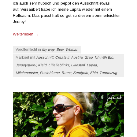
ich auch sehr hübsch und peppt den Ausschnitt etwas
auf. Versäubert habe ich meine Lupita wieder mit einem
Rollsaum. Das passt halt so gut zu diesem sommerleichten
Jersey!
Weiterlesen
→
Veröffentlicht in
My way
,
Sew
,
Woman
Markiert mit
Ausschnitt
,
Create in Austria
,
Grau
,
Ich näh Bio
,
Jerseygürtel
,
Kleid
,
Lillelieblinks
,
Lillestoff
,
Lupita
,
Milchmonster
,
Pusteblume
,
Rums
,
Senfgelb
,
Shirt
,
Tunnelzug