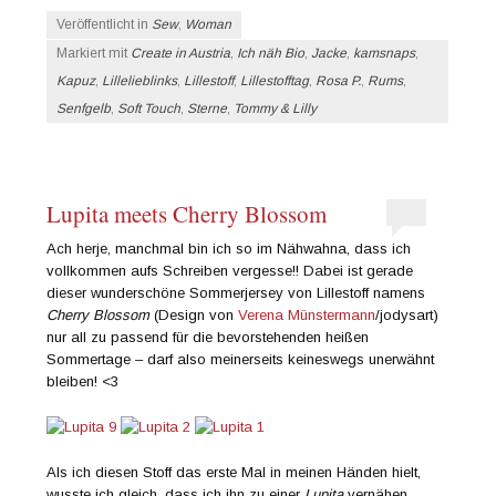
Veröffentlicht in
Sew
,
Woman
Markiert mit
Create in Austria
,
Ich näh Bio
,
Jacke
,
kamsnaps
,
Kapuz
,
Lillelieblinks
,
Lillestoff
,
Lillestofftag
,
Rosa P.
,
Rums
,
Senfgelb
,
Soft Touch
,
Sterne
,
Tommy & Lilly
Lupita meets Cherry Blossom
Ach herje, manchmal bin ich so im Nähwahna, dass ich
vollkommen aufs Schreiben vergesse!! Dabei ist gerade
dieser wunderschöne Sommerjersey von Lillestoff namens
Cherry Blossom
(Design von
Verena Münstermann
/jodysart)
nur all zu passend für die bevorstehenden heißen
Sommertage – darf also meinerseits keineswegs unerwähnt
bleiben! <3
Als ich diesen Stoff das erste Mal in meinen Händen hielt,
wusste ich gleich, dass ich ihn zu einer
Lupita
vernähen