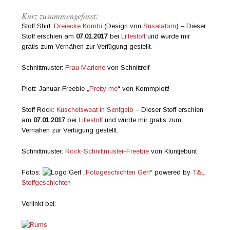
Kurz zusammengefasst:
Stoff Shirt:
Dreiecke Kombi
(Design von
Susalabim
) – Dieser
Stoff erschien am
07.01.2017
bei
Lillestoff
und wurde mir
gratis zum Vernähen zur Verfügung gestellt.
Schnittmuster:
Frau Marlene
von Schnittreif
Plott: Januar-Freebie „
Pretty me
“ von Kommplott!
Stoff Rock:
Kuschelsweat in Senfgelb
– Dieser Stoff erschien
am
07.01.2017
bei
Lillestoff
und wurde mir gratis zum
Vernähen zur Verfügung gestellt.
Schnittmuster:
Rock-Schnittmuster-Freebie
von Kluntjebunt
Fotos:
„
Fotogeschichten Gerl
“ powered by
T&L
Stoffgeschichten
Verlinkt bei: