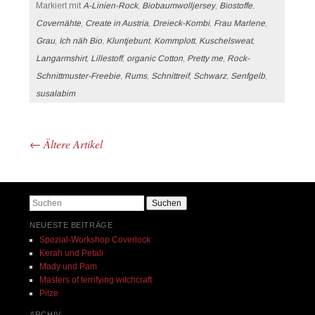
Markiert mit
A-Linien-Rock
,
Biobaumwolljersey
,
Biostoffe
,
Covernähte
,
Create in Austria
,
Dreieck-Kombi
,
Frau Marlene
,
Grau
,
Ich näh Bio
,
Kluntjebunt
,
Kommplott
,
Kuschelsweat
,
Langarmshirt
,
Lillestoff
,
organic Cotton
,
Pretty me
,
Rock-
Schnittmuster-Freebie
,
Rums
,
Schnittreif
,
Schwarz
,
Senfgelb
,
susalabim
←
Ältere Artikel
Beitrags-Navigation
Suchen
NEUESTE BEITRÄGE
Spezial-Workshop Coverlock
Kerah und Petali
Mady und Pam
Masters of terrifying witchcraft
Pilze
ARCHIV