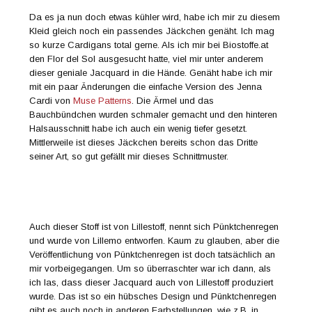
Da es ja nun doch etwas kühler wird, habe ich mir zu diesem
Kleid gleich noch ein passendes Jäckchen genäht. Ich mag
so kurze Cardigans total gerne. Als ich mir bei Biostoffe.at
den Flor del Sol ausgesucht hatte, viel mir unter anderem
dieser geniale Jacquard in die Hände. Genäht habe ich mir
mit ein paar Änderungen die einfache Version des Jenna
Cardi von
Muse Patterns
. Die Ärmel und das
Bauchbündchen wurden schmaler gemacht und den hinteren
Halsausschnitt habe ich auch ein wenig tiefer gesetzt.
Mittlerweile ist dieses Jäckchen bereits schon das Dritte
seiner Art, so gut gefällt mir dieses Schnittmuster.
Auch dieser Stoff ist von Lillestoff, nennt sich Pünktchenregen
und wurde von Lillemo entworfen. Kaum zu glauben, aber die
Veröffentlichung von Pünktchenregen ist doch tatsächlich an
mir vorbeigegangen. Um so überraschter war ich dann, als
ich las, dass dieser Jacquard auch von Lillestoff produziert
wurde. Das ist so ein hübsches Design und Pünktchenregen
gibt es auch noch in anderen Farbstellungen, wie z.B. in