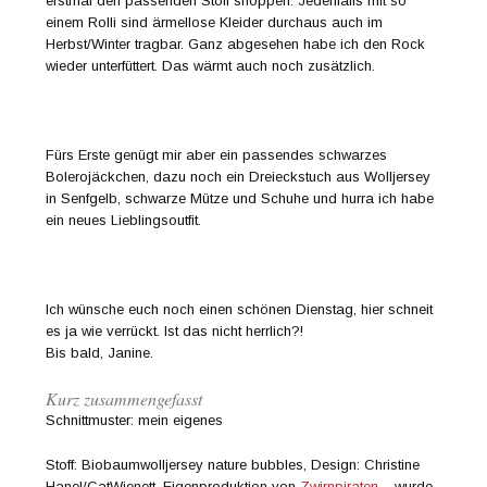
erstmal den passenden Stoff shoppen. Jedenfalls mit so
einem Rolli sind ärmellose Kleider durchaus auch im
Herbst/Winter tragbar. Ganz abgesehen habe ich den Rock
wieder unterfüttert. Das wärmt auch noch zusätzlich.
Fürs Erste genügt mir aber ein passendes schwarzes
Bolerojäckchen, dazu noch ein Dreieckstuch aus Wolljersey
in Senfgelb, schwarze Mütze und Schuhe und hurra ich habe
ein neues Lieblingsoutfit.
Ich wünsche euch noch einen schönen Dienstag, hier schneit
es ja wie verrückt. Ist das nicht herrlich?!
Bis bald, Janine.
Kurz zusammengefasst
Schnittmuster: mein eigenes
Stoff: Biobaumwolljersey nature bubbles, Design: Christine
Hanel/CatWienett, Eigenproduktion von
Zwirnpiraten
– wurde