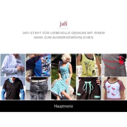
jafi
JAFI STEHT FÜR LIEBEVOLLE DESIGNS MIT EINEM
HANG ZUM AUSSERGEWÖHNLICHEN
Springe zum Inhalt
Hauptmenü