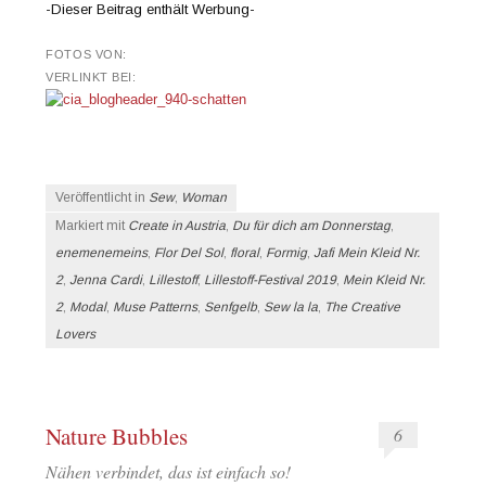
-Dieser Beitrag enthält Werbung-
FOTOS VON:
VERLINKT BEI:
Veröffentlicht in
Sew
,
Woman
Markiert mit
Create in Austria
,
Du für dich am Donnerstag
,
enemenemeins
,
Flor Del Sol
,
floral
,
Formig
,
Jafi Mein Kleid Nr.
2
,
Jenna Cardi
,
Lillestoff
,
Lillestoff-Festival 2019
,
Mein Kleid Nr.
2
,
Modal
,
Muse Patterns
,
Senfgelb
,
Sew la la
,
The Creative
Lovers
Nature Bubbles
6
Nähen verbindet, das ist einfach so!