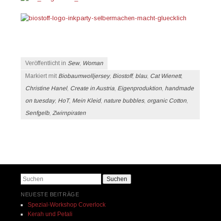
Veröffentlicht in
Sew
,
Woman
Markiert mit
Biobaumwolljersey
,
Biostoff
,
blau
,
Cat Wienett
,
Christine Hanel
,
Create in Austria
,
Eigenproduktion
,
handmade
on tuesday
,
HoT
,
Mein Kleid
,
nature bubbles
,
organic Cotton
,
Senfgelb
,
Zwirnpiraten
Beitrags-Navigation
Suchen
NEUESTE BEITRÄGE
Spezial-Workshop Coverlock
Kerah und Petali