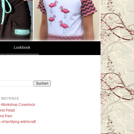
Lookbook
 BEITRÄGE
l-Workshop Coverlock
nd Petali
nd Pam
of terrifying witchcraft