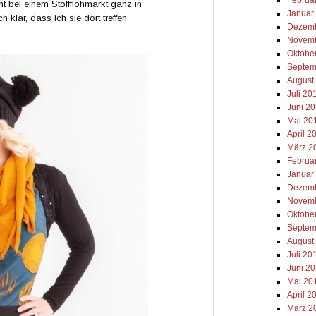
mt bei einem Stoffflohmarkt ganz in
Januar
h klar, dass ich sie dort treffen
Dezemb
Novemb
Oktobe
Septem
August
Juli 20
Juni 2
Mai 20
April 2
März 2
Februa
Januar
Dezemb
Novemb
Oktobe
Septem
August
Juli 20
Juni 2
Mai 20
April 2
März 2