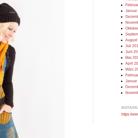
Februa
Januar
Dezemb
Novemb
Oktobe
Septem
August
Juli 20
Juni 2
Mai 20
April 2
März 2
Februa
Januar
Dezemb
Novemb
INSTAGR
https://ww