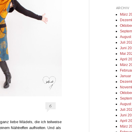
ARCHIV
März 2
Dezemb
Oktobe
Septem
August
Juli 20
Juni 2
Mai 20
April 2
März 2
Februa
Januar
Dezemb
Novemb
Oktobe
Septem
August
6
Juli 20
Juni 2
April 2
 ganz liebe Mädels, die ich teilweise
März 2
inem Nähtreffen aufhielten. Und als
Februa