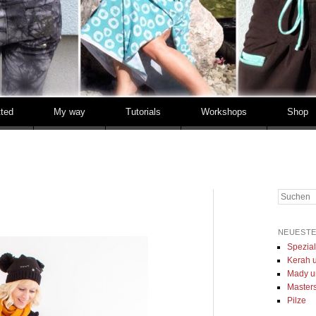
tted
My way
Tutorials
Workshops
Shop
Suchen
NEUESTE
Spezia
Kerah u
Mady u
Masters 
Pilze