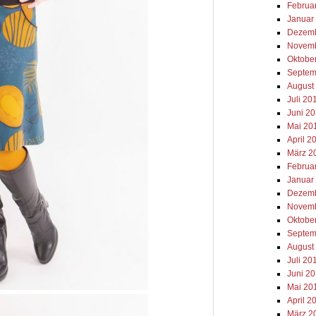
Februa
Januar
Dezemb
Novemb
Oktobe
Septem
August
Juli 20
Juni 2
Mai 20
April 2
März 2
Februa
Januar
Dezemb
Novemb
Oktobe
Septem
August
Juli 20
Juni 2
Mai 20
April 2
März 2