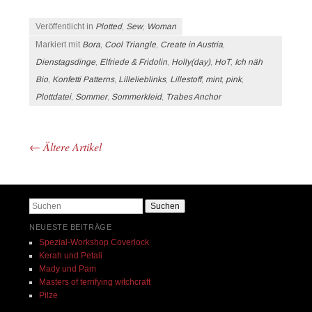
Veröffentlicht in
Plotted
,
Sew
,
Woman
Markiert mit
Bora
,
Cool Triangle
,
Create in Austria
,
Dienstagsdinge
,
Elfriede & Fridolin
,
Holly(day)
,
HoT
,
Ich näh
Bio
,
Konfetti Patterns
,
Lillelieblinks
,
Lillestoff
,
mint
,
pink
,
Plottdatei
,
Sommer
,
Sommerkleid
,
Trabes Anchor
←
Ältere Artikel
Beitrags-Navigation
Suchen
NEUESTE BEITRÄGE
Spezial-Workshop Coverlock
Kerah und Petali
Mady und Pam
Masters of terrifying witchcraft
Pilze