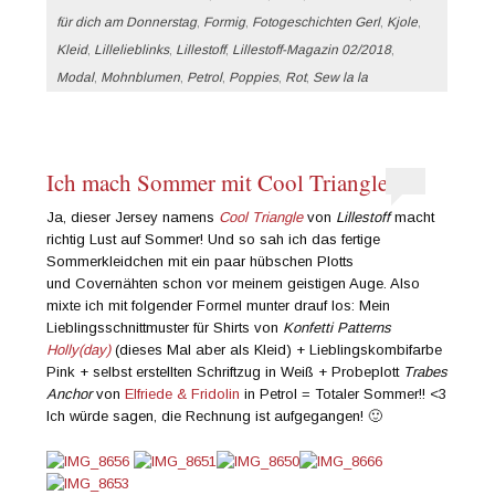
für dich am Donnerstag
,
Formig
,
Fotogeschichten Gerl
,
Kjole
,
Kleid
,
Lillelieblinks
,
Lillestoff
,
Lillestoff-Magazin 02/2018
,
Modal
,
Mohnblumen
,
Petrol
,
Poppies
,
Rot
,
Sew la la
Ich mach Sommer mit Cool Triangle
Ja, dieser Jersey namens
Cool Triangle
von
Lillestoff
macht
richtig Lust auf Sommer! Und so sah ich das fertige
Sommerkleidchen mit ein paar hübschen Plotts
und Covernähten schon vor meinem geistigen Auge. Also
mixte ich mit folgender Formel munter drauf los: Mein
Lieblingsschnittmuster für Shirts von
Konfetti Patterns
Holly(day)
(dieses Mal aber als Kleid) + Lieblingskombifarbe
Pink + selbst erstellten Schriftzug in Weiß + Probeplott
Trabes
Anchor
von
Elfriede & Fridolin
in Petrol = Totaler Sommer!! <3
Ich würde sagen, die Rechnung ist aufgegangen! 🙂