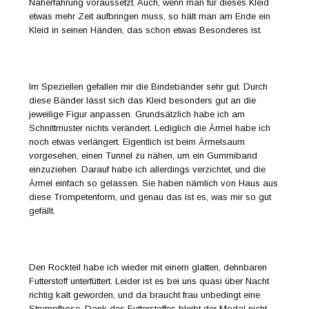
Näherfahrung voraussetzt. Auch, wenn man für dieses Kleid
etwas mehr Zeit aufbringen muss, so hält man am Ende ein
Kleid in seinen Händen, das schon etwas Besonderes ist.
Im Speziellen gefallen mir die Bindebänder sehr gut. Durch
diese Bänder lässt sich das Kleid besonders gut an die
jeweilige Figur anpassen. Grundsätzlich habe ich am
Schnittmuster nichts verändert. Lediglich die Ärmel habe ich
noch etwas verlängert. Eigentlich ist beim Ärmelsaum
vorgesehen, einen Tunnel zu nähen, um ein Gummiband
einzuziehen. Darauf habe ich allerdings verzichtet, und die
Ärmel einfach so gelassen. Sie haben nämlich von Haus aus
diese Trompetenform, und genau das ist es, was mir so gut
gefällt.
Den Rockteil habe ich wieder mit einem glatten, dehnbaren
Futterstoff unterfüttert. Leider ist es bei uns quasi über Nacht
richtig kalt geworden, und da braucht frau unbedingt eine
Strumpfhose. Dank des Futterstoffes bleibt der Modal nicht