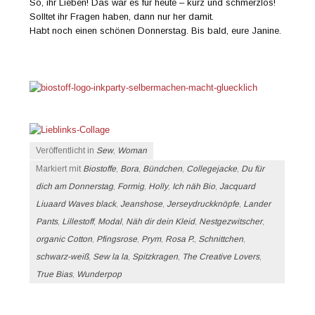
So, ihr Lieben! Das war es für heute – kurz und schmerzlos!
Solltet ihr Fragen haben, dann nur her damit.
Habt noch einen schönen Donnerstag. Bis bald, eure Janine.
Veröffentlicht in
Sew
,
Woman
Markiert mit
Biostoffe
,
Bora
,
Bündchen
,
Collegejacke
,
Du für
dich am Donnerstag
,
Formig
,
Holly
,
Ich näh Bio
,
Jacquard
Liuaard Waves black
,
Jeanshose
,
Jerseydruckknöpfe
,
Lander
Pants
,
Lillestoff
,
Modal
,
Näh dir dein Kleid
,
Nestgezwitscher
,
organic Cotton
,
Pfingsrose
,
Prym
,
Rosa P.
,
Schnittchen
,
schwarz-weiß
,
Sew la la
,
Spitzkragen
,
The Creative Lovers
,
True Bias
,
Wunderpop