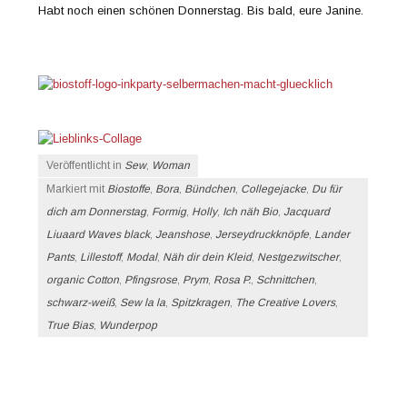
Habt noch einen schönen Donnerstag. Bis bald, eure Janine.
Veröffentlicht in
Sew
,
Woman
Markiert mit
Biostoffe
,
Bora
,
Bündchen
,
Collegejacke
,
Du für
dich am Donnerstag
,
Formig
,
Holly
,
Ich näh Bio
,
Jacquard
Liuaard Waves black
,
Jeanshose
,
Jerseydruckknöpfe
,
Lander
Pants
,
Lillestoff
,
Modal
,
Näh dir dein Kleid
,
Nestgezwitscher
,
organic Cotton
,
Pfingsrose
,
Prym
,
Rosa P.
,
Schnittchen
,
schwarz-weiß
,
Sew la la
,
Spitzkragen
,
The Creative Lovers
,
True Bias
,
Wunderpop
Beitrags-Navigation