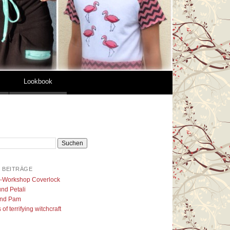
Lookbook
 BEITRÄGE
l-Workshop Coverlock
nd Petali
nd Pam
of terrifying witchcraft