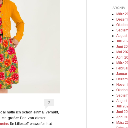
ARCHIV
März 2
Dezemb
Oktobe
Septem
August
Juli 20
Juni 2
Mai 20
April 2
März 2
Februa
Januar
Dezemb
Novemb
Oktobe
Septem
August
2
Juli 20
Juni 2
odal hatte ich schon einmal vernäht,
April 2
so ein großer Fan von dieser
März 2
meins
für Lillestoff entworfen hat.
Februa