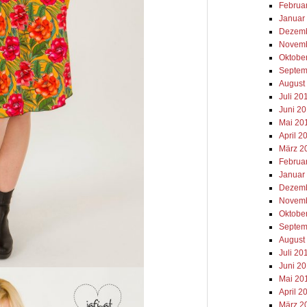
Februa
Januar
Dezemb
Novemb
Oktobe
Septem
August
Juli 20
Juni 2
Mai 20
April 2
März 2
Februa
Januar
Dezemb
Novemb
Oktobe
Septem
August
Juli 20
Juni 2
Mai 20
April 2
März 2