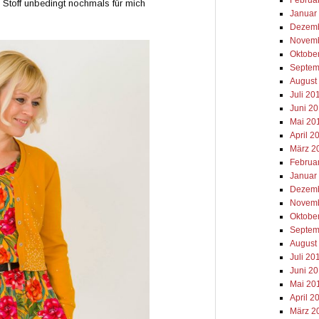
Stoff unbedingt nochmals für mich
Januar
Dezemb
Novemb
Oktobe
Septem
August
Juli 20
Juni 2
Mai 20
April 2
März 2
Februa
Januar
Dezemb
Novemb
Oktobe
Septem
August
Juli 20
Juni 2
Mai 20
April 2
März 2