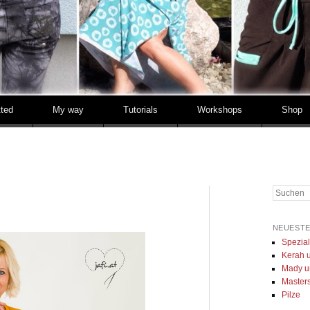
tted
My way
Tutorials
Workshops
Shop
Suchen
NEUESTE
Spezia
Kerah u
Mady u
Masters 
Pilze