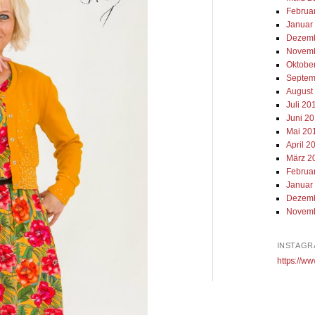
Februa
Januar
Dezemb
Novemb
Oktobe
Septem
August
Juli 20
Juni 2
Mai 20
April 2
März 2
Februa
Januar
Dezemb
Novemb
INSTAGR
https://ww