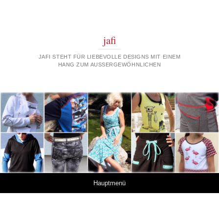
jafi
JAFI STEHT FÜR LIEBEVOLLE DESIGNS MIT EINEM
HANG ZUM AUSSERGEWÖHNLICHEN
Springe zum Inhalt
Hauptmenü