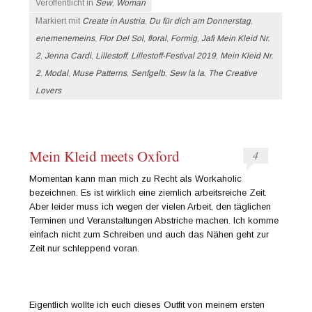
Veröffentlicht in
Sew
,
Woman
Markiert mit
Create in Austria
,
Du für dich am Donnerstag
,
enemenemeins
,
Flor Del Sol
,
floral
,
Formig
,
Jafi Mein Kleid Nr.
2
,
Jenna Cardi
,
Lillestoff
,
Lillestoff-Festival 2019
,
Mein Kleid Nr.
2
,
Modal
,
Muse Patterns
,
Senfgelb
,
Sew la la
,
The Creative
Lovers
Mein Kleid meets Oxford
4
Momentan kann man mich zu Recht als Workaholic
bezeichnen. Es ist wirklich eine ziemlich arbeitsreiche Zeit.
Aber leider muss ich wegen der vielen Arbeit, den täglichen
Terminen und Veranstaltungen Abstriche machen. Ich komme
einfach nicht zum Schreiben und auch das Nähen geht zur
Zeit nur schleppend voran.
Eigentlich wollte ich euch dieses Outfit von meinem ersten