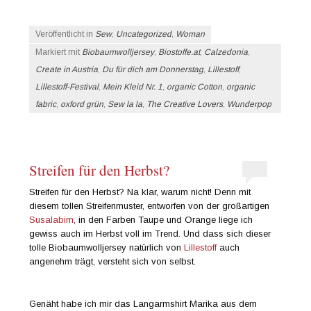
Veröffentlicht in
Sew
,
Uncategorized
,
Woman
Markiert mit
Biobaumwolljersey
,
Biostoffe.at
,
Calzedonia
,
Create in Austria
,
Du für dich am Donnerstag
,
Lillestoff
,
Lillestoff-Festival
,
Mein Kleid Nr. 1
,
organic Cotton
,
organic
fabric
,
oxford grün
,
Sew la la
,
The Creative Lovers
,
Wunderpop
Streifen für den Herbst?
Streifen für den Herbst? Na klar, warum nicht! Denn mit
diesem tollen Streifenmuster, entworfen von der großartigen
Susalabim
, in den Farben Taupe und Orange liege ich
gewiss auch im Herbst voll im Trend. Und dass sich dieser
tolle Biobaumwolljersey natürlich von
Lillestoff
auch
angenehm trägt, versteht sich von selbst.
Genäht habe ich mir das Langarmshirt Marika aus dem