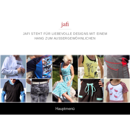
jafi
JAFI STEHT FÜR LIEBEVOLLE DESIGNS MIT EINEM
HANG ZUM AUSSERGEWÖHNLICHEN
Springe zum Inhalt
Hauptmenü