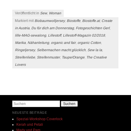
Veröffentlicht in
Sew
,
Woman
Markiert mit
Biobaumwolljersey
,
Biostoffe
,
Biostoffe.at
,
Create
in Austria
,
Du für dich am Donnerstag
,
Fotogeschichten Gerl
,
lille-MAG-sewalong
,
Lillestoff
,
Lillestoff-Magazin 02/2018
,
Marika
,
Nähanleitung
,
organic and fair
,
organic Cotton
,
Ringeljersey
,
Selbermachen macht glücklich
,
Sew la la
,
Streifenliebe
,
Streifenmuster
,
Taupe/Orange
,
The Creative
Lovers
Beitrags-Navigation
Suchen
NEUESTE BEITRÄGE
Spezial-Workshop Coverlock
Kerah und Petali
Mady und Pam