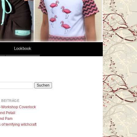
Lookbook
 BEITRÄGE
l-Workshop Coverlock
nd Petali
nd Pam
of terrifying witchcraft