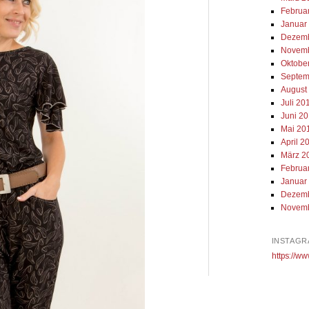
Februa
Januar
Dezemb
Novemb
Oktobe
Septem
August
Juli 20
Juni 2
Mai 20
April 2
März 2
Februa
Januar
Dezemb
Novemb
INSTAGR
https://ww