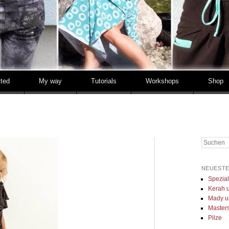
tted
My way
Tutorials
Workshops
Shop
Suchen
NEUESTE
Spezia
Kerah u
Mady u
Masters 
Pilze