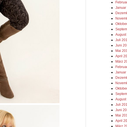
Februa
Januar
Dezemb
Novemb
Oktobe
Septem
August
Juli 20
Juni 2
Mai 20
April 2
März 2
Februa
Januar
Dezemb
Novemb
Oktobe
Septem
August
Juli 20
Juni 2
Mai 20
April 2
März 2