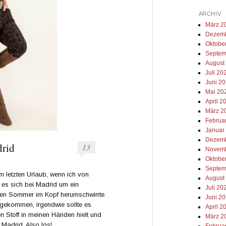
ARCHIV
März 2
Dezemb
Oktobe
Septem
August
Juli 20
Juni 2
Mai 20
April 2
März 2
Februa
Januar
Dezemb
drid
13
Novemb
Oktobe
Septem
m letzten Urlaub, wenn ich von
August
 es sich bei Madrid um ein
Juli 20
zen Sommer im Kopf herumschwirrte.
Juni 2
 gekommen, irgendwie sollte es
April 2
en Stoff in meinen Händen hielt und
März 2
r Madrid. Also los!
Februa