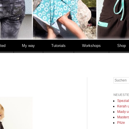
tted
My way
Tutorials
Workshops
Shop
Suchen
NEUESTE
Spezia
Kerah u
Mady u
Masters 
Pilze