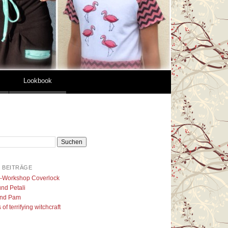
Lookbook
 BEITRÄGE
l-Workshop Coverlock
nd Petali
nd Pam
of terrifying witchcraft