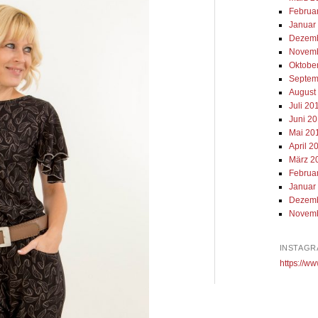
Februa
Januar
Dezemb
Novemb
Oktobe
Septem
August
Juli 20
Juni 2
Mai 20
April 2
März 2
Februa
Januar
Dezemb
Novemb
INSTAGR
https://ww