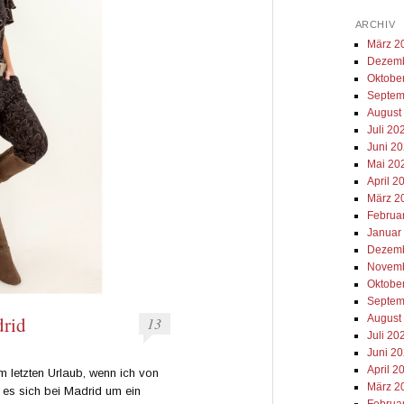
ARCHIV
März 2
Dezemb
Oktobe
Septem
August
Juli 20
Juni 2
Mai 20
April 2
März 2
Februa
Januar
Dezemb
Novemb
Oktobe
Septem
August
drid
13
Juli 20
Juni 2
April 2
m letzten Urlaub, wenn ich von
März 2
 es sich bei Madrid um ein
Februa