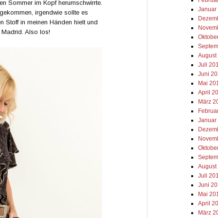
zen Sommer im Kopf herumschwirrte.
Januar
 gekommen, irgendwie sollte es
Dezemb
en Stoff in meinen Händen hielt und
Novemb
r Madrid. Also los!
Oktobe
Septem
August
Juli 20
Juni 2
Mai 20
April 2
März 2
Februa
Januar
Dezemb
Novemb
Oktobe
Septem
August
Juli 20
Juni 2
Mai 20
April 2
März 2