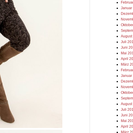
Februa
Januar
Dezemb
Novemb
Oktobe
Septem
August
Juli 20
Juni 2
Mai 20
April 2
März 2
Februa
Januar
Dezemb
Novemb
Oktobe
Septem
August
Juli 20
Juni 2
Mai 20
April 2
März 2