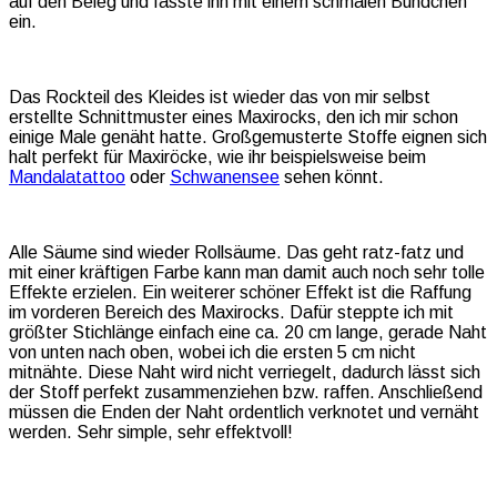
auf den Beleg und fasste ihn mit einem schmalen Bündchen
ein.
Das Rockteil des Kleides ist wieder das von mir selbst
erstellte Schnittmuster eines Maxirocks, den ich mir schon
einige Male genäht hatte. Großgemusterte Stoffe eignen sich
halt perfekt für Maxiröcke, wie ihr beispielsweise beim
Mandalatattoo
oder
Schwanensee
sehen könnt.
Alle Säume sind wieder Rollsäume. Das geht ratz-fatz und
mit einer kräftigen Farbe kann man damit auch noch sehr tolle
Effekte erzielen. Ein weiterer schöner Effekt ist die Raffung
im vorderen Bereich des Maxirocks. Dafür steppte ich mit
größter Stichlänge einfach eine ca. 20 cm lange, gerade Naht
von unten nach oben, wobei ich die ersten 5 cm nicht
mitnähte. Diese Naht wird nicht verriegelt, dadurch lässt sich
der Stoff perfekt zusammenziehen bzw. raffen. Anschließend
müssen die Enden der Naht ordentlich verknotet und vernäht
werden. Sehr simple, sehr effektvoll!