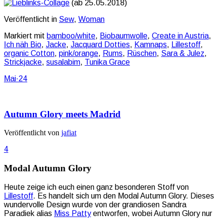
(ab 25.05.2018)
Veröffentlicht in
Sew
,
Woman
Markiert mit
bamboo/white
,
Biobaumwolle
,
Create in Austria
,
Ich näh Bio
,
Jacke
,
Jacquard Dotties
,
Kamnaps
,
Lillestoff
,
organic Cotton
,
pink/orange
,
Rums
,
Rüschen
,
Sara & Julez
,
Strickjacke
,
susalabim
,
Tunika Grace
Mai
·
24
Autumn Glory meets Madrid
Veröffentlicht von
jafiat
4
Modal Autumn Glory
Heute zeige ich euch einen ganz besonderen Stoff von
Lillestoff
. Es handelt sich um den Modal Autumn Glory. Dieses
wundervolle Design wurde von der grandiosen Sandra
Paradiek alias
Miss Patty
entworfen, wobei Autumn Glory nur