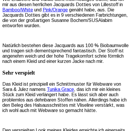
mir aus diesen herrlichen Jacquards Dotties von Lillestoff in
Bamboo/White
und
Pink/Orange
genäht habe, aus. Die
Jacquards Dotties gibt es in 9 verschiedenen Farbrichtungen,
die von der großartigen Susanne Bochem/SUSAlabim
entworfen wurden.
Natürlich bestehen diese Jacquards aus 100 % Biobaumwolle
und tragen sich dementsprechend fantastisch. Der Stoff ist
angenehm weich und der hohe Tragekomfort schrie förmlich
nach einem Kleid und einer kurzen Jacke nach mir.
Sehr verspielt
Das Kleid ist prinzipiell ein Schnittmuster für Webware von
Sara & Julez namens
Tunika Grace
, das ich mir ein kleines
Stück zum Kleid verlängert habe. Es lässt sich aber auch
problemlos aus dehnbaren Stoffen nähen. Allerdings habe ich
den Beleg des Halsausschnittes mit Vliseline verstärkt, was
ich wohl auch mit Webware so gemacht hätte.
Den verspielten Look meines Kleides erreichte ich einerseits