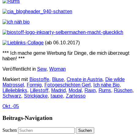
(ab 06.10.2017)
*** Ich mache gerne Werbung für Dinge, die mich überzeugt
haben! ***
Veröffentlicht in
Sew
,
Woman
Markiert mit
Biostoffe
,
Bluse
,
Create in Austria
,
Die wilde
Matrossel
,
Formig
,
Fotogeschichten Gerl
,
Ich nähe Bio
,
Lillelieblinks
,
Lillestoff
,
Madrid
,
Modal
,
Raxn
,
Rums
,
Rüschen
,
Schwarz
,
Strickjacke
,
taupe
,
Zartesso
Okt.
·
05
Beitrags-Navigation
Suchen