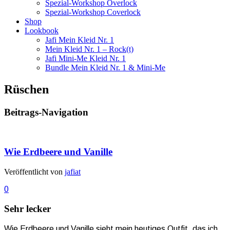
Spezial-Workshop Overlock
Spezial-Workshop Coverlock
Shop
Lookbook
Jafi Mein Kleid Nr. 1
Mein Kleid Nr. 1 – Rock(t)
Jafi Mini-Me Kleid Nr. 1
Bundle Mein Kleid Nr. 1 & Mini-Me
Rüschen
Beitrags-Navigation
Wie Erdbeere und Vanille
Veröffentlicht von
jafiat
0
Sehr lecker
Wie Erdbeere und Vanille sieht mein heutiges Outfit, das ich