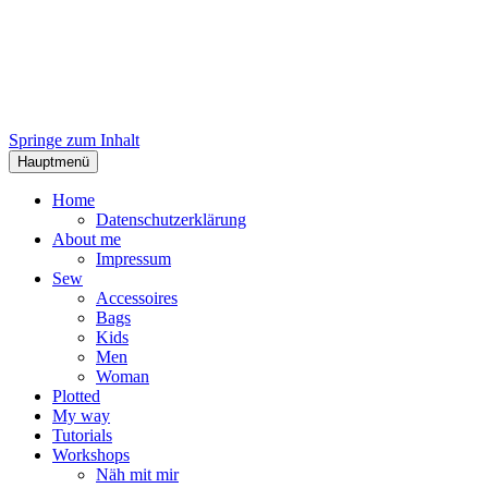
Springe zum Inhalt
Hauptmenü
Home
Datenschutzerklärung
About me
Impressum
Sew
Accessoires
Bags
Kids
Men
Woman
Plotted
My way
Tutorials
Workshops
Näh mit mir