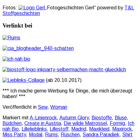
Fotos:
„Fotogeschichten Gerl“ powered by
T&L
Stoffgeschichten
Verlinkt bei
(ab 20.10.2017)
*** Ich mache gerne Werbung für Dinge, die mich überzeugt
haben! ***
Veröffentlicht in
Sew
,
Woman
Markiert mit
A-Linienrock
,
Autumn Glory
,
Biostoffe
,
Bluse
,
Büdchen
,
Create in Austria
,
Die wilde Matrossel
,
Formig
,
Ich
näh Bio
,
Lillelieblinks
,
Lillestoff
,
Madrid
,
Maxikleid
,
Maxirock
,
Miss Patty
,
Modal
,
Rums
,
Rüschen
,
Sandra Paradiek
,
Shirt