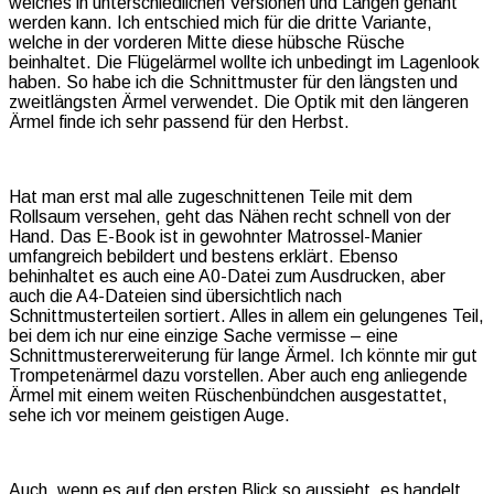
welches in unterschiedlichen Versionen und Längen genäht
werden kann. Ich entschied mich für die dritte Variante,
welche in der vorderen Mitte diese hübsche Rüsche
beinhaltet. Die Flügelärmel wollte ich unbedingt im Lagenlook
haben. So habe ich die Schnittmuster für den längsten und
zweitlängsten Ärmel verwendet. Die Optik mit den längeren
Ärmel finde ich sehr passend für den Herbst.
Hat man erst mal alle zugeschnittenen Teile mit dem
Rollsaum versehen, geht das Nähen recht schnell von der
Hand. Das E-Book ist in gewohnter Matrossel-Manier
umfangreich bebildert und bestens erklärt. Ebenso
behinhaltet es auch eine A0-Datei zum Ausdrucken, aber
auch die A4-Dateien sind übersichtlich nach
Schnittmusterteilen sortiert. Alles in allem ein gelungenes Teil,
bei dem ich nur eine einzige Sache vermisse – eine
Schnittmustererweiterung für lange Ärmel. Ich könnte mir gut
Trompetenärmel dazu vorstellen. Aber auch eng anliegende
Ärmel mit einem weiten Rüschenbündchen ausgestattet,
sehe ich vor meinem geistigen Auge.
Auch, wenn es auf den ersten Blick so aussieht, es handelt