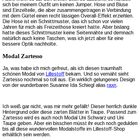
sich bei meinem Outfit um keinen Jumper. Hose und Bluse
sind Einzelteile, die aber zusammengetragen in Verbindung
mit dem Gürtel einen recht lässigen Overall-Effekt erziehlen.
Die Hose ist ein Schnittmuster, das ich schon vor vielen
Jahren für mich als Freizeithose kreiert hatte. Aber bislang
hatte dieses Schnittmuster keine Seitennähte und demnach
natürlich auch keine Taschen, was ich jetzt aber für eine
bessere Optik nachholte.
Modal Zartesso
Ja, was habe ich mich gefreut, als ich diesen traumhaft
schönen Modal von
Lillestoff
bekam. Und so vernäht sieht
Zartesso nochmal so toll aus. Ein wirklich gelungenes Design
von der wunderbaren Susanne Ida Schiegl alias
raxn
.
Ich weiß gar nicht, was mir mehr gefällt! Dieser herrlich dunkle
Hintergrund oder diese zarten Blätter in Taupe. Passend zum
Zartesso wird es auch noch Modal Uni Schwarz und Uni
Taupe geben. Aber ein bisschen müsst ihr euch noch gedulden
bis all diese wundervollen Modalstoffe im Lillestoff-Shop
erhältlich sein werden.