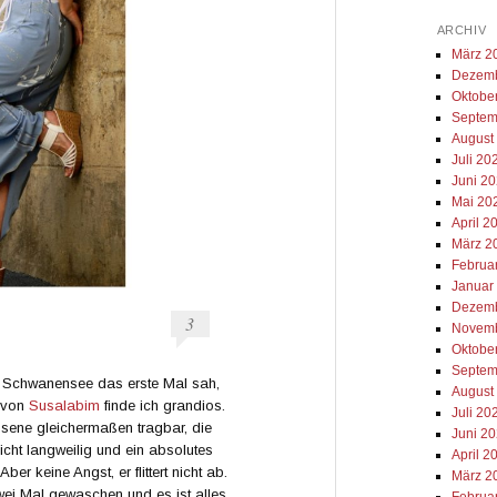
ARCHIV
März 2
Dezemb
Oktobe
Septem
August
Juli 20
Juni 2
Mai 20
April 2
März 2
Februa
Januar
Dezemb
3
Novemb
Oktobe
Septem
Schwanensee das erste Mal sah,
August
n von
Susalabim
finde ich grandios.
Juli 20
sene gleichermaßen tragbar, die
Juni 2
cht langweilig und ein absolutes
April 2
ber keine Angst, er flittert nicht ab.
März 2
zwei Mal gewaschen und es ist alles
Februa