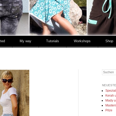
tted
My way
Tutorials
Workshops
Shop
Suchen
NEUESTE
Spezia
Kerah u
Mady u
Masters 
Pilze