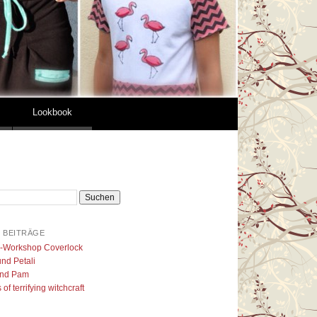
Lookbook
 BEITRÄGE
l-Workshop Coverlock
nd Petali
nd Pam
of terrifying witchcraft