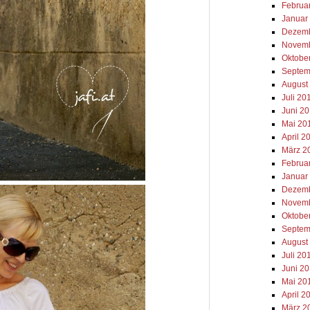
Februa
Januar
Dezemb
Novemb
Oktobe
Septem
August
Juli 20
Juni 2
Mai 20
April 2
März 2
Februa
Januar
Dezemb
Novemb
Oktobe
Septem
August
Juli 20
Juni 2
Mai 20
April 2
März 2