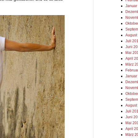
Januar
Dezemb
Novemb
Oktobe
Septem
August
Juli 20
Juni 2
Mai 20
April 2
März 2
Februa
Januar
Dezemb
Novemb
Oktobe
Septem
August
Juli 20
Juni 2
Mai 20
April 2
März 2