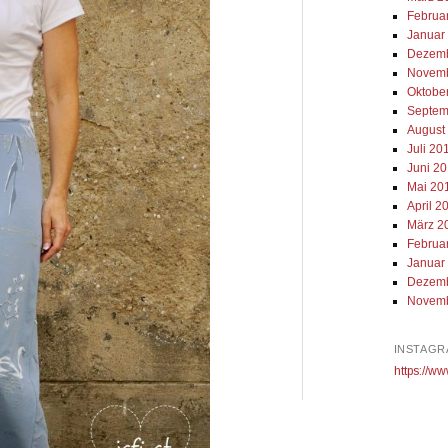
Februa
Januar
Dezemb
Novemb
Oktobe
Septem
August
Juli 20
Juni 2
Mai 20
April 2
März 2
Februa
Januar
Dezemb
Novemb
INSTAGR
https://ww