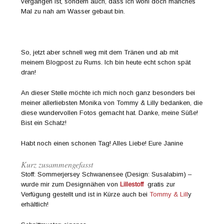
vergangen ist, sondern auch, dass ich wohl doch manches
Mal zu nah am Wasser gebaut bin.
So, jetzt aber schnell weg mit dem Tränen und ab mit
meinem Blogpost zu Rums. Ich bin heute echt schon spät
dran!
An dieser Stelle möchte ich mich noch ganz besonders bei
meiner allerliebsten Monika von Tommy & Lilly bedanken, die
diese wundervollen Fotos gemacht hat. Danke, meine Süße!
Bist ein Schatz!
Habt noch einen schonen Tag! Alles Liebe! Eure Janine
Kurz zusammengefasst
Stoff: Sommerjersey Schwanensee (Design: Susalabim) –
wurde mir zum Designnähen von
Lillestoff
gratis zur
Verfügung gestellt und ist in Kürze auch bei
Tommy & Lill
y
erhältlich!