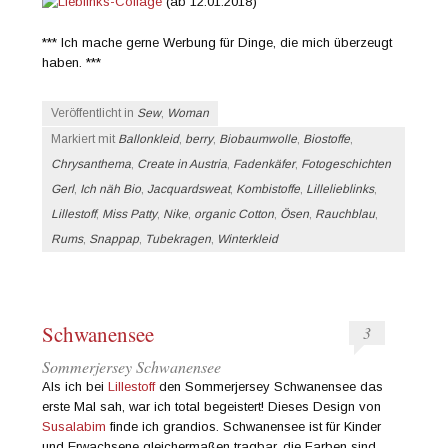
(ab 12.01.2018)
*** Ich mache gerne Werbung für Dinge, die mich überzeugt
haben. ***
Veröffentlicht in
Sew
,
Woman
Markiert mit
Ballonkleid
,
berry
,
Biobaumwolle
,
Biostoffe
,
Chrysanthema
,
Create in Austria
,
Fadenkäfer
,
Fotogeschichten
Gerl
,
Ich näh Bio
,
Jacquardsweat
,
Kombistoffe
,
Lillelieblinks
,
Lillestoff
,
Miss Patty
,
Nike
,
organic Cotton
,
Ösen
,
Rauchblau
,
Rums
,
Snappap
,
Tubekragen
,
Winterkleid
Schwanensee
3
Sommerjersey Schwanensee
Als ich bei
Lillestoff
den Sommerjersey Schwanensee das
erste Mal sah, war ich total begeistert! Dieses Design von
Susalabim
finde ich grandios. Schwanensee ist für Kinder
und Erwachsene gleichermaßen tragbar, die Farben sind