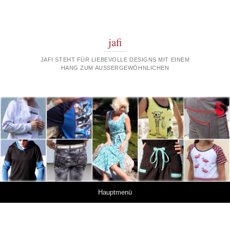
jafi
JAFI STEHT FÜR LIEBEVOLLE DESIGNS MIT EINEM
HANG ZUM AUSSERGEWÖHNLICHEN
Springe zum Inhalt
Hauptmenü