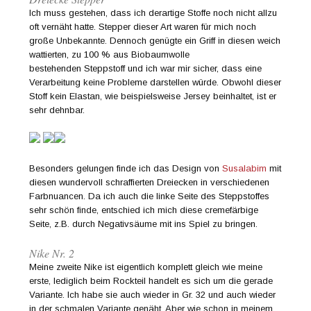
Ich muss gestehen, dass ich derartige Stoffe noch nicht allzu
oft vernäht hatte. Stepper dieser Art waren für mich noch
große Unbekannte. Dennoch genügte ein Griff in diesen weich
wattierten, zu 100 % aus Biobaumwolle
bestehenden Steppstoff und ich war mir sicher, dass eine
Verarbeitung keine Probleme darstellen würde. Obwohl dieser
Stoff kein Elastan, wie beispielsweise Jersey beinhaltet, ist er
sehr dehnbar.
Besonders gelungen finde ich das Design von
Susalabim
mit
diesen wundervoll schraffierten Dreiecken in verschiedenen
Farbnuancen. Da ich auch die linke Seite des Steppstoffes
sehr schön finde, entschied ich mich diese cremefärbige
Seite, z.B. durch Negativsäume mit ins Spiel zu bringen.
Nike Nr. 2
Meine zweite Nike ist eigentlich komplett gleich wie meine
erste, lediglich beim Rockteil handelt es sich um die gerade
Variante. Ich habe sie auch wieder in Gr. 32 und auch wieder
in der schmalen Variante genäht. Aber wie schon in meinem