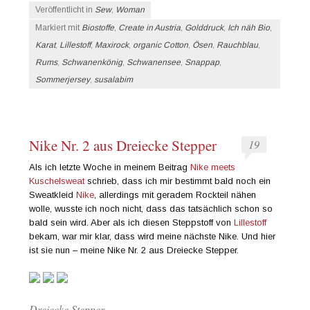
Veröffentlicht in
Sew
,
Woman
Markiert mit
Biostoffe
,
Create in Austria
,
Golddruck
,
Ich näh Bio
,
Karat
,
Lillestoff
,
Maxirock
,
organic Cotton
,
Ösen
,
Rauchblau
,
Rums
,
Schwanenkönig
,
Schwanensee
,
Snappap
,
Sommerjersey
,
susalabim
Nike Nr. 2 aus Dreiecke Stepper
19
Als ich letzte Woche in meinem Beitrag
Nike meets
Kuschelsweat
schrieb, dass ich mir bestimmt bald noch ein
Sweatkleid
Nike
, allerdings mit geradem Rockteil nähen
wolle, wusste ich noch nicht, dass das tatsächlich schon so
bald sein wird. Aber als ich diesen Steppstoff von
Lillestoff
bekam, war mir klar, dass wird meine nächste Nike. Und hier
ist sie nun – meine Nike Nr. 2 aus Dreiecke Stepper.
Dreiecke Stepper