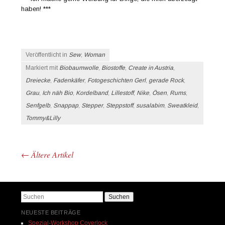
haben! ***
Veröffentlicht in
Sew
,
Woman
Markiert mit
Biobaumwolle
,
Biostoffe
,
Create in Austria
,
Dreiecke
,
Fadenkäfer
,
Fotogeschichten Gerl
,
gerade Rock
,
Grau
,
Ich näh Bio
,
Kordelband
,
Lillestoff
,
Nike
,
Ösen
,
Rums
,
Senfgelb
,
Snappap
,
Stepper
,
Steppstoff
,
susalabim
,
Sweatkleid
,
Tommy&Lilly
←
Ältere Artikel
Beitrags-Navigation
Suchen
NEUESTE BEITRÄGE
Spezial-Workshop Coverlock