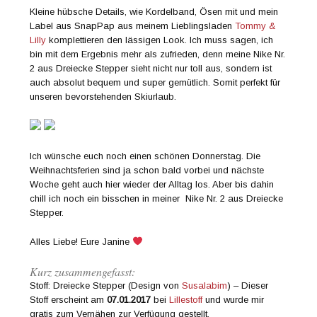
Kleine hübsche Details, wie Kordelband, Ösen mit und mein
Label aus SnapPap aus meinem Lieblingsladen
Tommy &
Lilly
komplettieren den lässigen Look. Ich muss sagen, ich
bin mit dem Ergebnis mehr als zufrieden, denn meine Nike Nr.
2 aus Dreiecke Stepper sieht nicht nur toll aus, sondern ist
auch absolut bequem und super gemütlich. Somit perfekt für
unseren bevorstehenden Skiurlaub.
Ich wünsche euch noch einen schönen Donnerstag. Die
Weihnachtsferien sind ja schon bald vorbei und nächste
Woche geht auch hier wieder der Alltag los. Aber bis dahin
chill ich noch ein bisschen in meiner Nike Nr. 2 aus Dreiecke
Stepper.
Alles Liebe! Eure Janine
Kurz zusammengefasst:
Stoff: Dreiecke Stepper (Design von
Susalabim
) – Dieser
Stoff erscheint am
07.01.2017
bei
Lillestoff
und wurde mir
gratis zum Vernähen zur Verfügung gestellt.