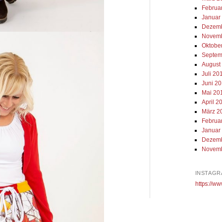
Februa
Januar
Dezemb
Novemb
Oktobe
Septem
August
Juli 20
Juni 2
Mai 20
April 2
März 2
Februa
Januar
Dezemb
Novemb
INSTAGR
https://ww