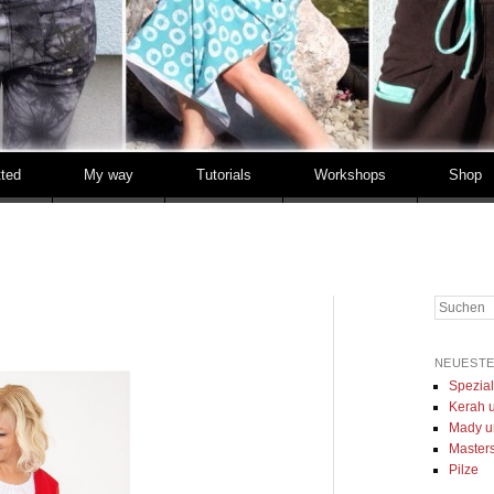
tted
My way
Tutorials
Workshops
Shop
Suchen
NEUESTE
Spezia
Kerah u
Mady u
Masters 
Pilze