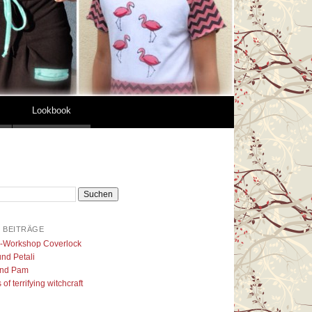
Lookbook
 BEITRÄGE
l-Workshop Coverlock
nd Petali
nd Pam
of terrifying witchcraft