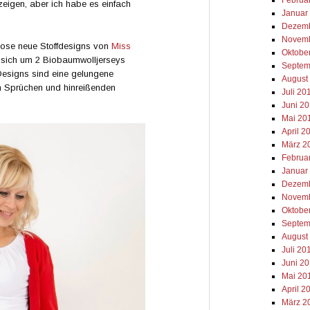
eigen, aber ich habe es einfach
Januar
Dezemb
Novemb
ose neue Stoffdesigns von
Miss
Oktobe
t sich um 2 Biobaumwolljerseys
Septem
esigns sind eine gelungene
August
n Sprüchen und hinreißenden
Juli 20
Juni 2
Mai 20
April 2
März 2
Februa
Januar
Dezemb
Novemb
Oktobe
Septem
August
Juli 20
Juni 2
Mai 20
April 2
März 2