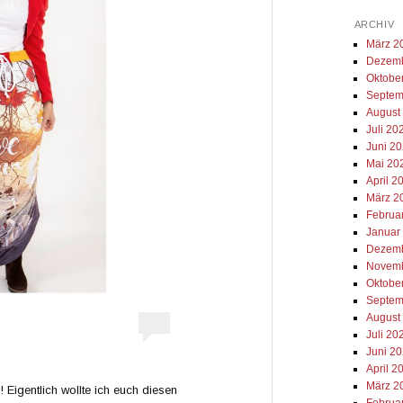
ARCHIV
März 2
Dezemb
Oktobe
Septem
August
Juli 20
Juni 2
Mai 20
April 2
März 2
Februa
Januar
Dezemb
Novemb
Oktobe
Septem
August
Juli 20
Juni 2
April 2
März 2
Eigentlich wollte ich euch diesen
Februa