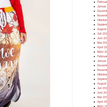
Februa
Januar
Dezemb
Novemb
Oktobe
Septem
August
Juli 20
Juni 2
Mai 20
April 2
März 2
Februa
Januar
Dezemb
Novemb
Oktobe
Septem
August
Juli 20
Juni 2
Mai 20
April 2
März 2