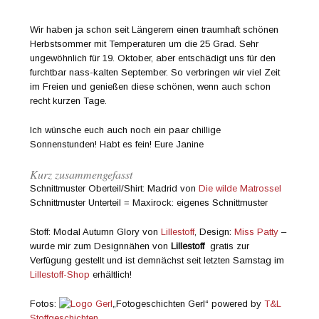
Wir haben ja schon seit Längerem einen traumhaft schönen
Herbstsommer mit Temperaturen um die 25 Grad. Sehr
ungewöhnlich für 19. Oktober, aber entschädigt uns für den
furchtbar nass-kalten September. So verbringen wir viel Zeit
im Freien und genießen diese schönen, wenn auch schon
recht kurzen Tage.
Ich wünsche euch auch noch ein paar chillige
Sonnenstunden! Habt es fein! Eure Janine
Kurz zusammengefasst
Schnittmuster Oberteil/Shirt: Madrid von
Die wilde Matrossel
Schnittmuster Unterteil = Maxirock: eigenes Schnittmuster
Stoff: Modal Autumn Glory von
Lillestoff
, Design:
Miss Patty
–
wurde mir zum Designnähen von
Lillestoff
gratis zur
Verfügung gestellt und ist demnächst seit letzten Samstag im
Lillestoff-Shop
erhältlich!
Fotos:
„Fotogeschichten Gerl“ powered by
T&L
Stoffgeschichten