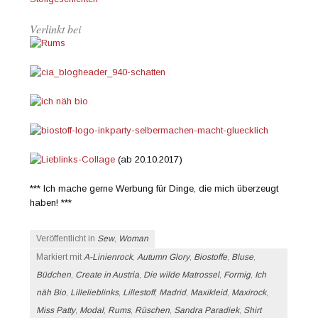
Verlinkt bei
(ab 20.10.2017)
*** Ich mache gerne Werbung für Dinge, die mich überzeugt
haben! ***
Veröffentlicht in
Sew
,
Woman
Markiert mit
A-Linienrock
,
Autumn Glory
,
Biostoffe
,
Bluse
,
Büdchen
,
Create in Austria
,
Die wilde Matrossel
,
Formig
,
Ich
näh Bio
,
Lillelieblinks
,
Lillestoff
,
Madrid
,
Maxikleid
,
Maxirock
,
Miss Patty
,
Modal
,
Rums
,
Rüschen
,
Sandra Paradiek
,
Shirt