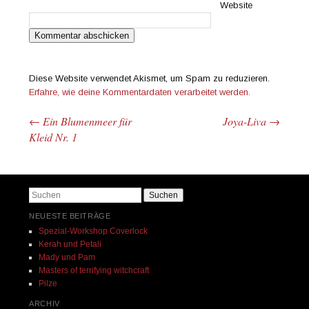
Website
Diese Website verwendet Akismet, um Spam zu reduzieren.
Erfahre, wie deine Kommentardaten verarbeitet werden.
←
Ein Blumenmeer für
Joya-Liva
→
Beitrags-Navigation
Kleid Nr. 1
Suchen
NEUESTE BEITRÄGE
Spezial-Workshop Coverlock
Kerah und Petali
Mady und Pam
Masters of terrifying witchcraft
Pilze
ARCHIV