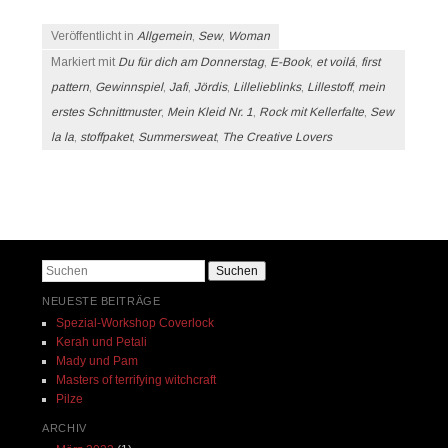
Veröffentlicht in
Allgemein
,
Sew
,
Woman
Markiert mit
Du für dich am Donnerstag
,
E-Book
,
et voilá
,
first
pattern
,
Gewinnspiel
,
Jafi
,
Jördis
,
Lillelieblinks
,
Lillestoff
,
mein
erstes Schnittmuster
,
Mein Kleid Nr. 1
,
Rock mit Kellerfalte
,
Sew
la la
,
stoffpaket
,
Summersweat
,
The Creative Lovers
Beitrags-Navigation
Suchen
NEUESTE BEITRÄGE
Spezial-Workshop Coverlock
Kerah und Petali
Mady und Pam
Masters of terrifying witchcraft
Pilze
ARCHIV