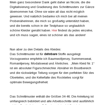
Mein ganz besonderer Dank geht daher an Nicole, die die
Digitalisierung und Gradierung des Schnittmusters zur Gänze
übernommen hat. Ohne sie wäre all das nicht möglich
gewesen. Und natürlich bedanke ich mich bei all meinen
Probenäherinnen, die mich so großartig unterstützt haben,
und die bereits schon in der Testphase so unglaublich
schöne Kleider genäht haben.
Hier
findest du jedes einzelne,
und ich muss sagen, eines ist schöner als das andere!
Nun aber zu den Details des Kleides:
Das Schnittmuster ist für
dehnbare
Stoffe ausgelegt.
Vorzugsweise empfehle ich Baumwolljersey, Summersweat,
Romanitjersey, Modalsweat und Ähnliches. „Mein Kleid Nr. 1“
ist ein absoluter Figurschmeichler. Abnäher im Brustbereich
und die rückwärtige Teilung sorgen für den perfekten Sitz des
Oberteiles, und die Kellerfalte des Rockteiles sorgt für
optimale Bewegungsfreiheit.
Das Schnittmuster enthält die Größen 34-46. Die Anleitung ist
umfangreich bebildert und alle Arbeitsschritte sind ausführlich