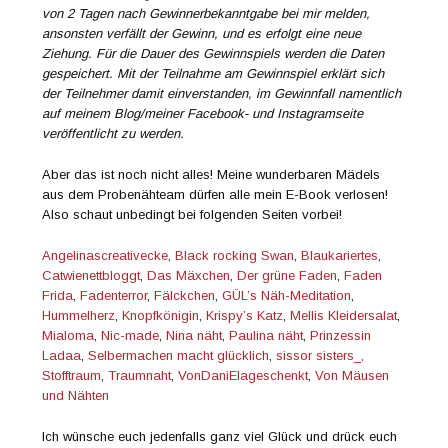
von 2 Tagen nach Gewinnerbekanntgabe bei mir melden,
ansonsten verfällt der Gewinn, und es erfolgt eine neue
Ziehung. Für die Dauer des Gewinnspiels werden die Daten
gespeichert. Mit der Teilnahme am Gewinnspiel erklärt sich
der Teilnehmer damit einverstanden, im Gewinnfall namentlich
auf meinem Blog/meiner Facebook- und Instagramseite
veröffentlicht zu werden.
Aber das ist noch nicht alles! Meine wunderbaren Mädels
aus dem Probenähteam dürfen alle mein E-Book verlosen!
Also schaut unbedingt bei folgenden Seiten vorbei!
Angelinascreativecke
,
Black rocking Swan
,
Blaukariertes
,
Catwienettbloggt
,
Das Mäxchen
,
Der grüne Faden
,
Faden
Frida
,
Fadenterror
,
Fälckchen
,
GÜL’s Näh-Meditation
,
Hummelherz
,
Knopfkönigin
,
Krispy’s Katz
,
Mellis Kleidersalat
,
Mialoma
,
Nic-made
,
Nina näht
,
Paulina näht
,
Prinzessin
Ladaa
,
Selbermachen macht glücklich
,
sissor sisters_,
Stofftraum
,
Traumnaht
,
VonDaniElageschenkt
,
Von Mäusen
und Nähten
Ich wünsche euch jedenfalls ganz viel Glück und drück euch