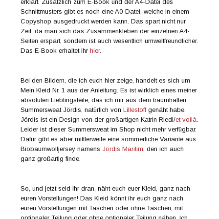
erklärt. Zusätzlich zum E-Book und der A4-Datei des
Schnittmusters gibt es noch eine A0-Datei, welche in einem
Copyshop ausgedruckt werden kann. Das spart nicht nur
Zeit, da man sich das Zusammenkleben der einzelnen A4-
Seiten erspart, sondern ist auch wesentlich umweltfreundlicher.
Das E-Book erhaltet ihr
hier
.
Bei den Bildern, die ich euch hier zeige, handelt es sich um
Mein Kleid Nr. 1 aus der Anleitung. Es ist wirklich eines meiner
absoluten Lieblingsteile, das ich mir aus dem traumhaften
Summersweat Jördis, natürlich von
Lillestoff
genäht habe.
Jördis ist ein Design von der großartigen Katrin Riedl/
et voilà
.
Leider ist dieser Summersweat im Shop nicht mehr verfügbar.
Dafür gibt es aber mittlerweile eine sommerliche Variante aus
Biobaumwolljersey namens
Jördis Maritim
, den ich auch
ganz großartig finde.
So, und jetzt seid ihr dran, näht euch euer Kleid, ganz nach
euren Vorstellungen! Das Kleid könnt ihr euch ganz nach
euren Vorstellungen mit Taschen oder ohne Taschen, mit
optionaler Teilung oder ohne optionaler Teilung nähen. Ich