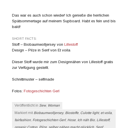
Das war es auch schon wieder! Ich genieße die herrlichen
Spätsommertage auf meinem Supboard. Habt es fein und bis
bald!
SHORT FACTS:
Stoff – Biobaumwolljersey von
Lillestoff
Design – Pilze in Senf von Et voila
Dieser Stoff wurde mir zum Designnähen von Lillestoff gratis
zur Verfügung gestellt.
Schnittmuster – selfmade
Fotos:
Fotogeschichten Gerl
Veröffentlicht in
Sew
,
Woman
Markiert mit
Biobaumwolljersey
,
Biostoffe
,
Culotte light
,
et voila
,
fairfashion
,
Fotogeschichten Gerl
,
Hose
,
Ich näh Bio
,
Lillestoff
,
organic Cotton
,
Pilze
,
selber nähen macht glücklich
,
Senf
,