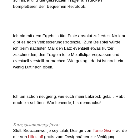
schmaler und die gekreuzten Träger am Rücken
komplettieren den bequemen Retrolook.
Ich bin mit dem Ergebnis fürs Erste absolut zufrieden. Na klar
gibt es noch Verbesserungspotenzial. Zum Beispiel würde
ich beim nächsten Mal den Latz eventuell etwas kürzer
zuschneiden, den Trägern tolle Metallclips verpassen und
eventuell verstellbar machen. Wie gesagt, da ist ist noch ein
wenig Luft nach oben.
Ich bin schon neugierig, wie euch mein Latzrock gefällt. Habt
noch ein schönes Wochenende, bis demnächst!
Kurz zusammengefasst:
Stoff: Biobaumwolljersey Liluli, Design von
Tante Gisi
– wurde
mir von
Lillestoff
gratis zum Designnähen zur Verfügung