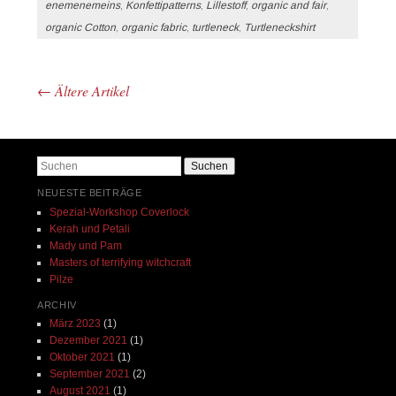
enemenemeins
,
Konfettipatterns
,
Lillestoff
,
organic and fair
,
organic Cotton
,
organic fabric
,
turtleneck
,
Turtleneckshirt
←
Ältere Artikel
Beitrags-Navigation
Suchen
NEUESTE BEITRÄGE
Spezial-Workshop Coverlock
Kerah und Petali
Mady und Pam
Masters of terrifying witchcraft
Pilze
ARCHIV
März 2023
(1)
Dezember 2021
(1)
Oktober 2021
(1)
September 2021
(2)
August 2021
(1)