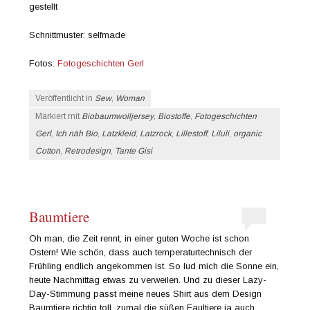
gestellt
Schnittmuster: selfmade
Fotos:
Fotogeschichten Gerl
Veröffentlicht in
Sew
,
Woman
Markiert mit
Biobaumwolljersey
,
Biostoffe
,
Fotogeschichten
Gerl
,
Ich näh Bio
,
Latzkleid
,
Latzrock
,
Lillestoff
,
Liluli
,
organic
Cotton
,
Retrodesign
,
Tante Gisi
Baumtiere
Oh man, die Zeit rennt, in einer guten Woche ist schon
Ostern! Wie schön, dass auch temperaturtechnisch der
Frühling endlich angekommen ist. So lud mich die Sonne ein,
heute Nachmittag etwas zu verweilen. Und zu dieser Lazy-
Day-Stimmung passt meine neues Shirt aus dem Design
Baumtiere richtig toll, zumal die süßen Faultiere ja auch