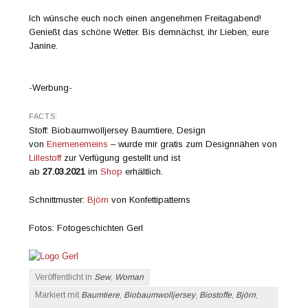
Ich wünsche euch noch einen angenehmen Freitagabend!
Genießt das schöne Wetter. Bis demnächst, ihr Lieben, eure
Janine.
-Werbung-
FACTS:
Stoff: Biobaumwolljersey Baumtiere, Design
von
Enemenemeins
– wurde mir gratis zum Designnähen von
Lillestoff
zur Verfügung gestellt und ist
ab
27.03.2021
im
Shop
erhältlich.
Schnittmuster:
Björn
von Konfettipatterns
Fotos: Fotogeschichten Gerl
Veröffentlicht in
Sew
,
Woman
Markiert mit
Baumtiere
,
Biobaumwolljersey
,
Biostoffe
,
Björn
,