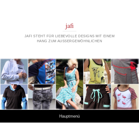
jafi
JAFI STEHT FÜR LIEBEVOLLE DESIGNS MIT EINEM
HANG ZUM AUSSERGEWÖHNLICHEN
Springe zum Inhalt
Hauptmenü