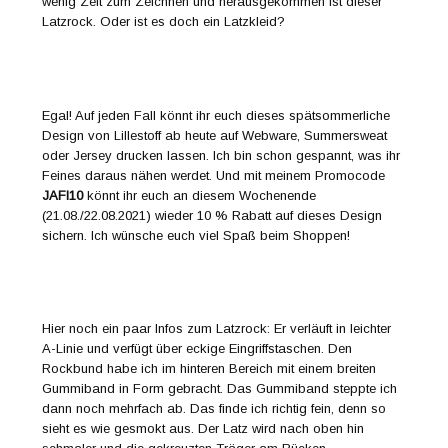
wenig Zeit zum Zeichnen und herausgekommen ist dieser
Latzrock. Oder ist es doch ein Latzkleid?
Egal! Auf jeden Fall könnt ihr euch dieses spätsommerliche
Design von Lillestoff ab heute auf Webware, Summersweat
oder Jersey drucken lassen. Ich bin schon gespannt, was ihr
Feines daraus nähen werdet. Und mit meinem Promocode
JAFI10
könnt ihr euch an diesem Wochenende
(21.08./22.08.2021) wieder 10 % Rabatt auf dieses Design
sichern. Ich wünsche euch viel Spaß beim Shoppen!
Hier noch ein paar Infos zum Latzrock: Er verläuft in leichter
A-Linie und verfügt über eckige Eingriffstaschen. Den
Rockbund habe ich im hinteren Bereich mit einem breiten
Gummiband in Form gebracht. Das Gummiband steppte ich
dann noch mehrfach ab. Das finde ich richtig fein, denn so
sieht es wie gesmokt aus. Der Latz wird nach oben hin