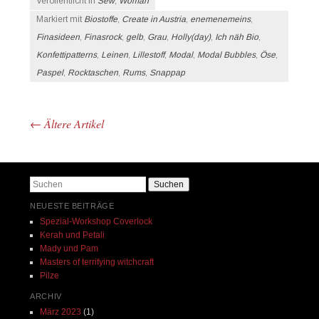
Veröffentlicht in
Sew
,
Woman
Markiert mit
Biostoffe
,
Create in Austria
,
enemenemeins
,
Finasideen
,
Finasrock
,
gelb
,
Grau
,
Holly(day)
,
Ich näh Bio
,
Konfettipatterns
,
Leinen
,
Lillestoff
,
Modal
,
Modal Bubbles
,
Öse
,
Paspel
,
Rocktaschen
,
Rums
,
Snappap
←
Ältere Artikel
Beitrags-Navigation
Suchen
NEUESTE BEITRÄGE
Spezial-Workshop Coverlock
Kerah und Petali
Mady und Pam
Masters of terrifying witchcraft
Pilze
ARCHIV
März 2023
(1)