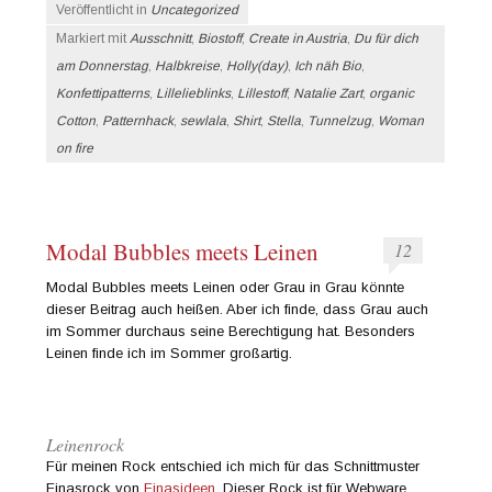
Veröffentlicht in
Uncategorized
Markiert mit
Ausschnitt
,
Biostoff
,
Create in Austria
,
Du für dich
am Donnerstag
,
Halbkreise
,
Holly(day)
,
Ich näh Bio
,
Konfettipatterns
,
Lillelieblinks
,
Lillestoff
,
Natalie Zart
,
organic
Cotton
,
Patternhack
,
sewlala
,
Shirt
,
Stella
,
Tunnelzug
,
Woman
on fire
Modal Bubbles meets Leinen
12
Modal Bubbles meets Leinen oder Grau in Grau könnte
dieser Beitrag auch heißen. Aber ich finde, dass Grau auch
im Sommer durchaus seine Berechtigung hat. Besonders
Leinen finde ich im Sommer großartig.
Leinenrock
Für meinen Rock entschied ich mich für das Schnittmuster
Finasrock von
Finasideen
. Dieser Rock ist für Webware