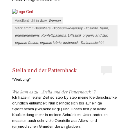
Veröffentlicht in
Sew
,
Woman
Markiert mit
Baumtiere
,
Biobaumwolljersey
,
Biostoffe
,
Björn
,
enemenemeins
,
Konfettipatterns
,
Lillestoff
,
organic and fair
,
organic Cotton
,
organic fabric
,
turtleneck
,
Turtleneckshirt
Stella und der Patternhack
*Werbung*
Wie kam es zu „Stella und der Patternhack“?
Ich hatte in letzter Zeit so step by step meine Kleiderschränke
gründlich entrümpelt. Nun befindet sich bis auf einige
Sportsachen (Skijacke udgl.) und Hosen fast gar keine
Kaufkleidung mehr in meinen Schränken. Unter anderem
mussten auch sehr viele Oberteile aus Alters- und
(un)modischen Gründen daran glauben.