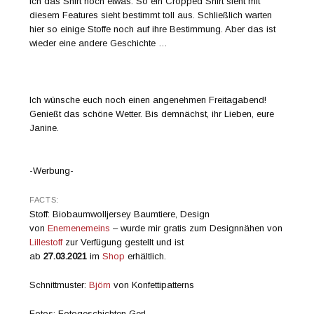
ich das Shirt noch etwas. So ein Cropped Shirt sieht mit
diesem Features sieht bestimmt toll aus. Schließlich warten
hier so einige Stoffe noch auf ihre Bestimmung. Aber das ist
wieder eine andere Geschichte …
Ich wünsche euch noch einen angenehmen Freitagabend!
Genießt das schöne Wetter. Bis demnächst, ihr Lieben, eure
Janine.
-Werbung-
FACTS:
Stoff: Biobaumwolljersey Baumtiere, Design
von
Enemenemeins
– wurde mir gratis zum Designnähen von
Lillestoff
zur Verfügung gestellt und ist
ab
27.03.2021
im
Shop
erhältlich.
Schnittmuster:
Björn
von Konfettipatterns
Fotos: Fotogeschichten Gerl