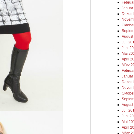
Februa
Januar
Dezemb
Novemb
Oktobe
Septem
August
Juli 20
Juni 2
Mai 20
April 2
März 2
Februa
Januar
Dezemb
Novemb
Oktobe
Septem
August
Juli 20
Juni 2
Mai 20
April 2
März 2