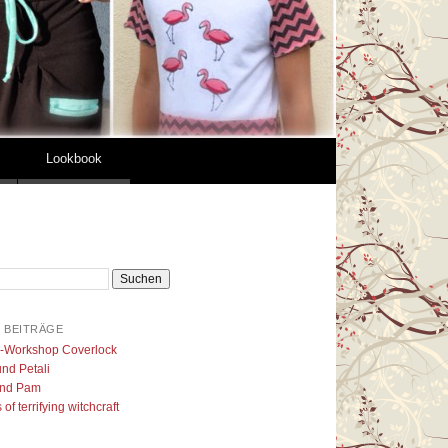
Lookbook
 BEITRÄGE
l-Workshop Coverlock
nd Petali
nd Pam
of terrifying witchcraft