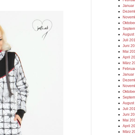
Januar
Dezemb
Novemb
Oktobe
Septem
August
Juli 20
Juni 2
Mai 20
April 2
März 2
Februa
Januar
Dezemb
Novemb
Oktobe
Septem
August
Juli 20
Juni 2
Mai 20
April 2
März 2