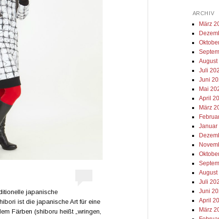
ARCHIV
März 2
Dezemb
Oktobe
Septem
August
Juli 20
Juni 2
Mai 20
April 2
März 2
Februa
Januar
Dezemb
Novemb
Oktobe
Septem
August
Juli 20
Juni 2
ditionelle japanische
April 2
ibori ist die japanische Art für eine
März 2
dem Färben (shiboru heißt „wringen,
Februa