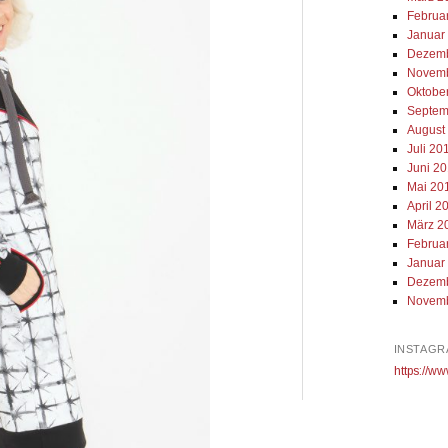
Februa
Januar
Dezemb
Novemb
Oktobe
Septem
August
Juli 20
Juni 2
Mai 20
April 2
März 2
Februa
Januar
Dezemb
Novemb
INSTAGR
https://ww