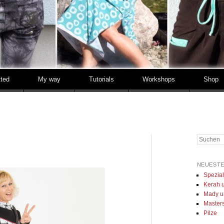
tted
My way
Tutorials
Workshops
Shop
Suchen
NEUESTE
Spezia
Kerah u
Mady u
Masters 
Pilze