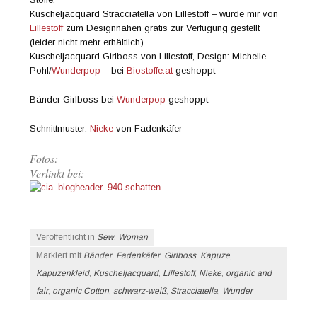
Kuscheljacquard Stracciatella von Lillestoff – wurde mir von
Lillestoff
zum Designnähen gratis zur Verfügung gestellt
(leider nicht mehr erhältlich)
Kuscheljacquard Girlboss von Lillestoff, Design: Michelle
Pohl/
Wunderpop
– bei
Biostoffe.at
geshoppt
Bänder Girlboss bei
Wunderpop
geshoppt
Schnittmuster:
Nieke
von Fadenkäfer
Fotos:
Verlinkt bei:
Veröffentlicht in
Sew
,
Woman
Markiert mit
Bänder
,
Fadenkäfer
,
Girlboss
,
Kapuze
,
Kapuzenkleid
,
Kuscheljacquard
,
Lillestoff
,
Nieke
,
organic and
fair
,
organic Cotton
,
schwarz-weiß
,
Stracciatella
,
Wunder