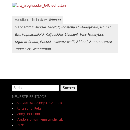
Veröffentlicht in
Sew
,
Woman
Markiert mit
Bänder
,
Biostoff
,
Biostoffe.at
,
Hoodykleid
,
Ich näh
Bio
,
Kapuzenkleid
,
Katjuschka
,
Lillestoff
,
Miss HoodyLoo
,
organic Cotton
,
Paspel
,
schwarz-weiß
,
Shibori
,
Summersweat
,
Tante Gisi
,
Wunderpop
Beitrags-Navigation
Suchen
NEUESTE BEITRÄGE
Spezial-Workshop Coverlock
Kerah und Petali
Mady und Pam
Masters of terrifying witchcraft
Pilze