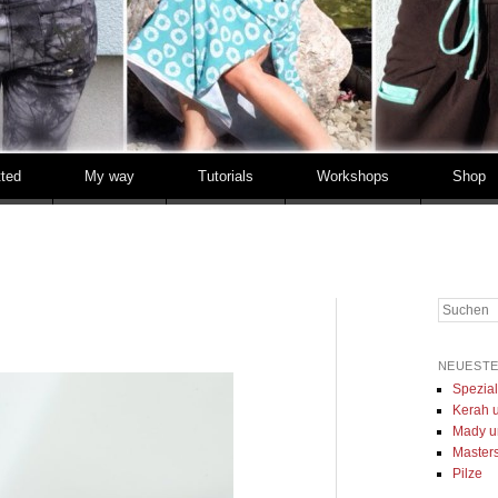
tted
My way
Tutorials
Workshops
Shop
Suchen
NEUESTE
Spezia
Kerah u
Mady u
Masters 
Pilze