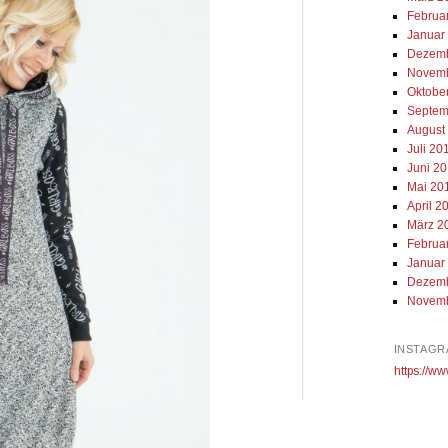
Februa
Januar
Dezemb
Novemb
Oktobe
Septem
August
Juli 20
Juni 2
Mai 20
April 2
März 2
Februa
Januar
Dezemb
Novemb
INSTAGR
https://ww