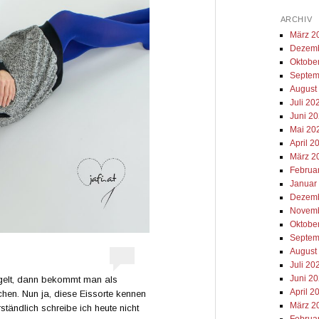
ARCHIV
März 2
Dezemb
Oktobe
Septem
August
Juli 20
Juni 2
Mai 20
April 2
März 2
Februa
Januar
Dezemb
Novemb
Oktobe
Septem
August
Juli 20
Juni 2
gelt, dann bekommt man als
April 2
hen. Nun ja, diese Eissorte kennen
März 2
ständlich schreibe ich heute nicht
Februa