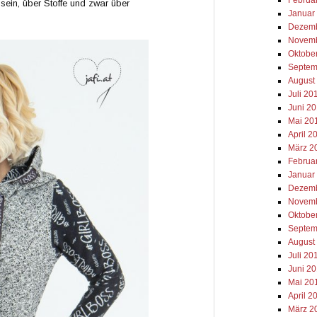
 sein, über Stoffe und zwar über
Januar
Dezemb
Novemb
Oktobe
Septem
August
Juli 20
Juni 2
Mai 20
April 2
März 2
Februa
Januar
Dezemb
Novemb
Oktobe
Septem
August
Juli 20
Juni 2
Mai 20
April 2
März 2