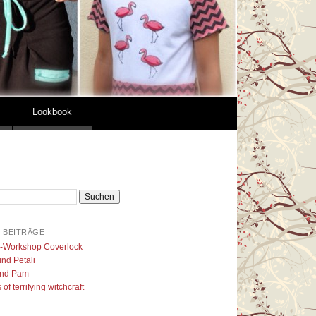
Lookbook
 BEITRÄGE
l-Workshop Coverlock
nd Petali
nd Pam
of terrifying witchcraft