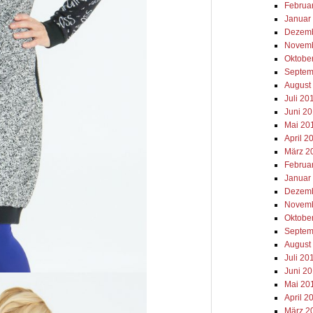
Februa
Januar
Dezemb
Novemb
Oktobe
Septem
August
Juli 20
Juni 2
Mai 20
April 2
März 2
Februa
Januar
Dezemb
Novemb
Oktobe
Septem
August
Juli 20
Juni 2
Mai 20
April 2
März 2