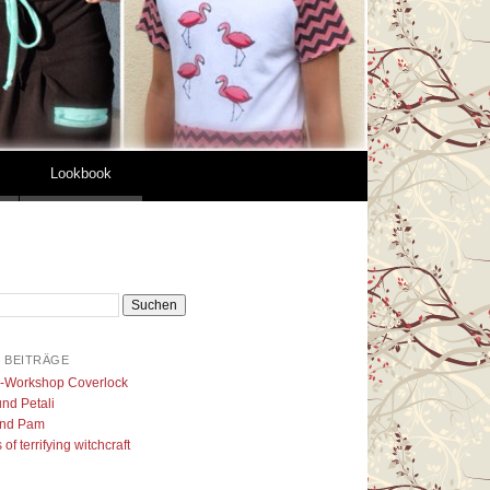
Lookbook
 BEITRÄGE
l-Workshop Coverlock
nd Petali
nd Pam
of terrifying witchcraft