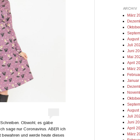
ARCHIV
März 2
Dezemb
Oktobe
Septem
August
Juli 20
Juni 2
Mai 20
April 2
März 2
Februa
Januar
Dezemb
Novemb
Oktobe
Septem
August
Juli 20
Juni 2
u Schreiben. Obwohl, es gäbe
April 2
 Ich sage nur Coronavirus. ABER ich
März 2
ät bewahren und werde heute dieses
Februa