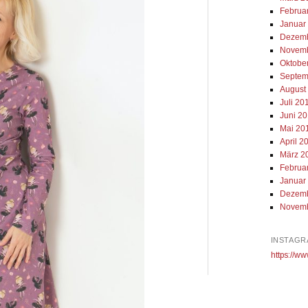
Februa
Januar
Dezemb
Novemb
Oktobe
Septem
August
Juli 20
Juni 2
Mai 20
April 2
März 2
Februa
Januar
Dezemb
Novemb
INSTAGR
https://ww