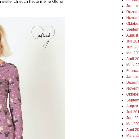
 stelle ich euch heute meine Gloria
Januar
Dezemb
Novemb
Oktobe
Septem
August
Juli 20
Juni 2
Mai 20
April 2
März 2
Februa
Januar
Dezemb
Novemb
Oktobe
Septem
August
Juli 20
Juni 2
Mai 20
April 2
März 2