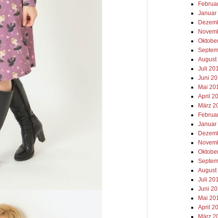
Februa
Januar
Dezemb
Novemb
Oktobe
Septem
August
Juli 20
Juni 2
Mai 20
April 2
März 2
Februa
Januar
Dezemb
Novemb
Oktobe
Septem
August
Juli 20
Juni 2
Mai 20
April 2
März 2