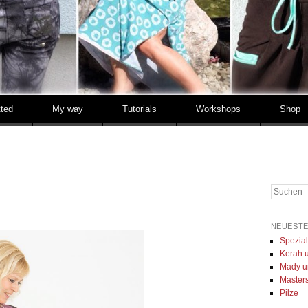
tted
My way
Tutorials
Workshops
Shop
Suchen
NEUESTE
Spezia
Kerah u
Mady u
Masters 
Pilze