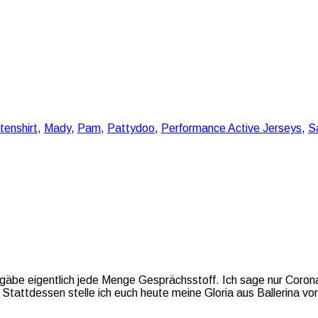
tenshirt
,
Mady
,
Pam
,
Pattydoo
,
Performance Active Jerseys
,
Sa
gäbe eigentlich jede Menge Gesprächsstoff. Ich sage nur Corona
tattdessen stelle ich euch heute meine Gloria aus Ballerina vor