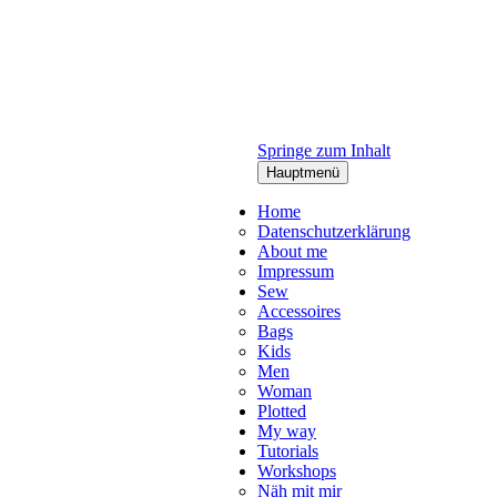
Springe zum Inhalt
Hauptmenü
Home
Datenschutzerklärung
About me
Impressum
Sew
Accessoires
Bags
Kids
Men
Woman
Plotted
My way
Tutorials
Workshops
Näh mit mir