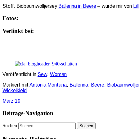
Stoff: Biobaumwolljersey
Ballerina in Beere
– wurde mir von
Lil
Fotos:
Verlinkt bei:
Veröffentlicht in
Sew
,
Woman
Markiert mit
Antonia Montana
,
Ballerina
,
Beere
,
Biobaumwollje
Wickelkleid
März
·
19
Beitrags-Navigation
Suchen