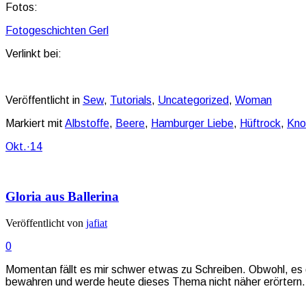
Fotos:
Fotogeschichten Gerl
Verlinkt bei:
Veröffentlicht in
Sew
,
Tutorials
,
Uncategorized
,
Woman
Markiert mit
Albstoffe
,
Beere
,
Hamburger Liebe
,
Hüftrock
,
Kno
Okt.
·
14
Gloria aus Ballerina
Veröffentlicht von
jafiat
0
Momentan fällt es mir schwer etwas zu Schreiben. Obwohl, es 
bewahren und werde heute dieses Thema nicht näher erörtern. S