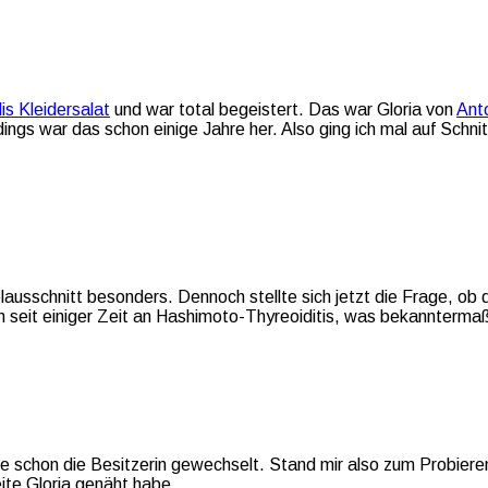
lis Kleidersalat
und war total begeistert. Das war Gloria von
Ant
dings war das schon einige Jahre her. Also ging ich mal auf Schn
elausschnitt besonders. Dennoch stellte sich jetzt die Frage, ob
h seit einiger Zeit an Hashimoto-Thyreoiditis, was bekannterma
le schon die Besitzerin gewechselt. Stand mir also zum Probieren
eite Gloria genäht habe.