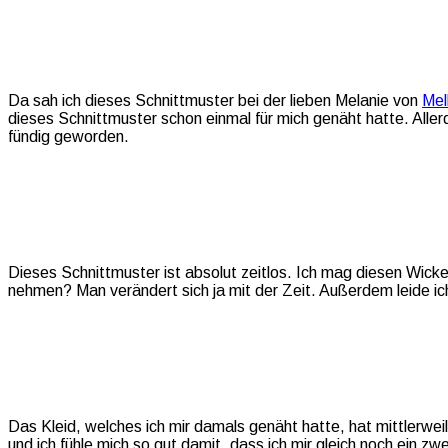
Da sah ich dieses Schnittmuster bei der lieben Melanie von
Mel
dieses Schnittmuster schon einmal für mich genäht hatte. Aller
fündig geworden.
Dieses Schnittmuster ist absolut zeitlos. Ich mag diesen Wick
nehmen? Man verändert sich ja mit der Zeit. Außerdem leide ic
Das Kleid, welches ich mir damals genäht hatte, hat mittlerwei
und ich fühle mich so gut damit, dass ich mir gleich noch ein zw