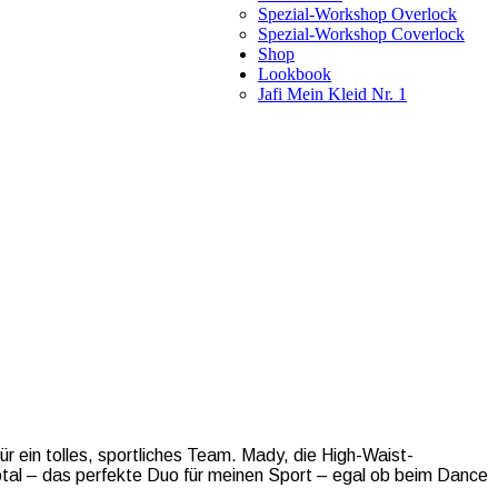
Spezial-Workshop Overlock
Spezial-Workshop Coverlock
Shop
Lookbook
Jafi Mein Kleid Nr. 1
für ein tolles, sportliches Team. Mady, die High-Waist-
total – das perfekte Duo für meinen Sport – egal ob beim Dance