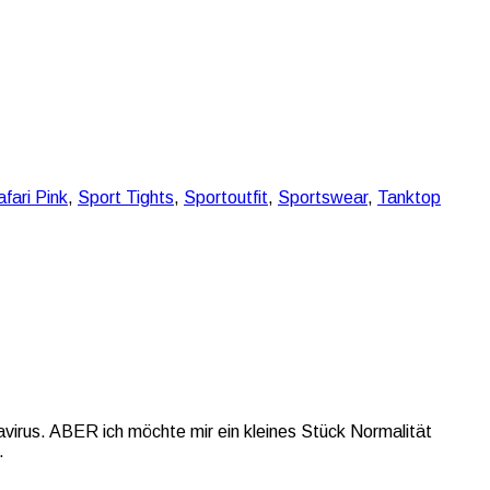
fari Pink
,
Sport Tights
,
Sportoutfit
,
Sportswear
,
Tanktop
virus. ABER ich möchte mir ein kleines Stück Normalität
.