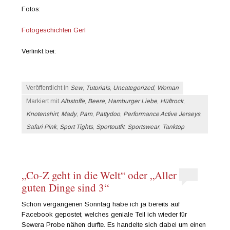
Fotos:
Fotogeschichten Gerl
Verlinkt bei:
Veröffentlicht in
Sew
,
Tutorials
,
Uncategorized
,
Woman
Markiert mit
Albstoffe
,
Beere
,
Hamburger Liebe
,
Hüftrock
,
Knotenshirt
,
Mady
,
Pam
,
Pattydoo
,
Performance Active Jerseys
,
Safari Pink
,
Sport Tights
,
Sportoutfit
,
Sportswear
,
Tanktop
„Co-Z geht in die Welt“ oder „Aller
guten Dinge sind 3“
Schon vergangenen Sonntag habe ich ja bereits auf
Facebook gepostet, welches geniale Teil ich wieder für
Sewera Probe nähen durfte. Es handelte sich dabei um einen