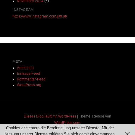
November 2014
(6)
INSTAGRAM
https://www.instagram.com/jafi.at/
META
Anmelden
Eintrags-Feed
Kommentar-Feed
WordPress.org
Dieses Blog läuft mit WordPress
|
Theme: Reddle von
WordPress.com
.
Cookies erleichtern die Bereitstellung unserer Dienste. Mit der
Nutzung unserer Dienste erklären Sie sich damit einverstanden,