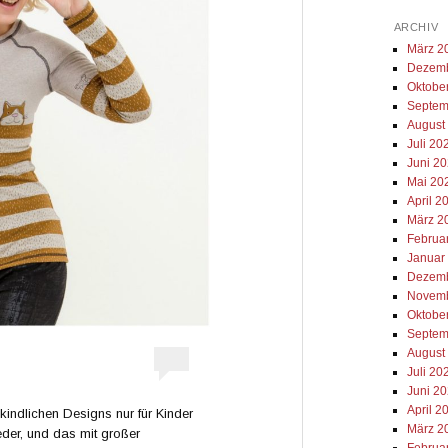
ARCHIV
März 2
Dezemb
Oktobe
Septem
August
Juli 20
Juni 2
Mai 20
April 2
März 2
Februa
Januar
Dezemb
Novemb
Oktobe
Septem
August
Juli 20
Juni 2
April 2
 kindlichen Designs nur für Kinder
März 2
der, und das mit großer
Februa