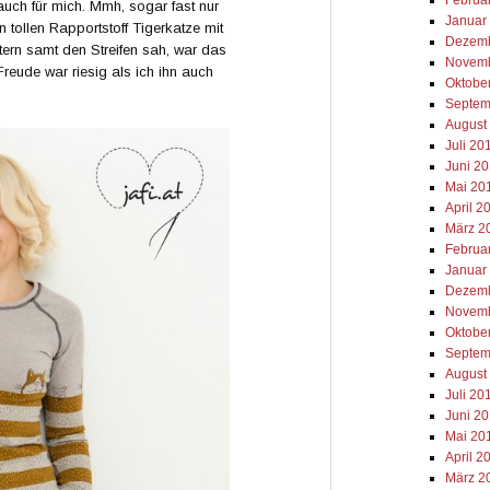
auch für mich. Mmh, sogar fast nur
Januar
 tollen Rapportstoff Tigerkatze mit
Dezemb
ern samt den Streifen sah, war das
Novemb
Freude war riesig als ich ihn auch
Oktobe
Septem
August
Juli 20
Juni 2
Mai 20
April 2
März 2
Februa
Januar
Dezemb
Novemb
Oktobe
Septem
August
Juli 20
Juni 2
Mai 20
April 2
März 2