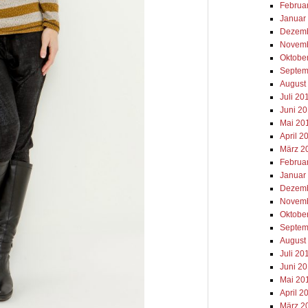
Februa
Januar
Dezemb
Novemb
Oktobe
Septem
August
Juli 20
Juni 2
Mai 20
April 2
März 2
Februa
Januar
Dezemb
Novemb
Oktobe
Septem
August
Juli 20
Juni 2
Mai 20
April 2
März 2