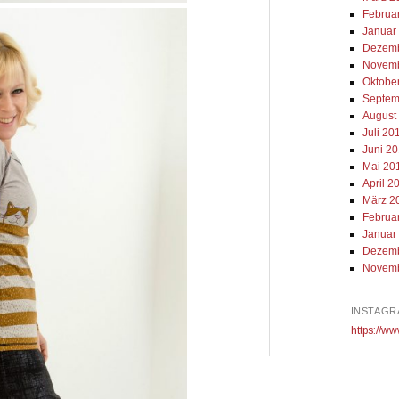
Februa
Januar
Dezemb
Novemb
Oktobe
Septem
August
Juli 20
Juni 2
Mai 20
April 2
März 2
Februa
Januar
Dezemb
Novemb
INSTAGR
https://ww