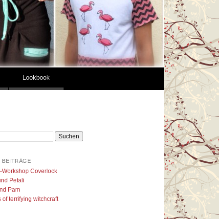
Lookbook
 BEITRÄGE
l-Workshop Coverlock
nd Petali
nd Pam
of terrifying witchcraft