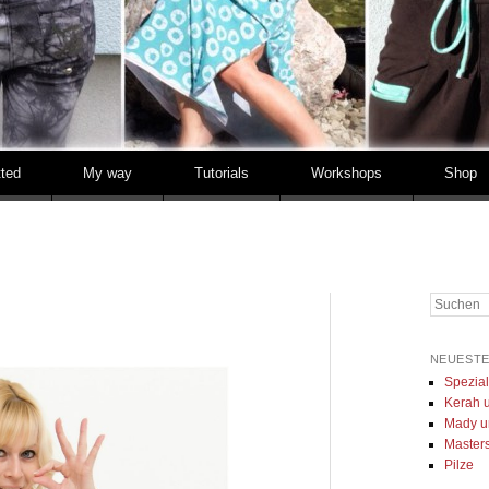
tted
My way
Tutorials
Workshops
Shop
Suchen
NEUESTE
Spezia
Kerah u
Mady u
Masters 
Pilze