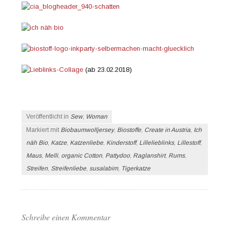
(ab 23.02.2018)
Veröffentlicht in
Sew
,
Woman
Markiert mit
Biobaumwolljersey
,
Biostoffe
,
Create in Austria
,
Ich
näh Bio
,
Katze
,
Katzenliebe
,
Kinderstoff
,
Lillelieblinks
,
Lillestoff
,
Maus
,
Melli
,
organic Cotton
,
Pattydoo
,
Raglanshirt
,
Rums
,
Streifen
,
Streifenliebe
,
susalabim
,
Tigerkatze
Schreibe einen Kommentar