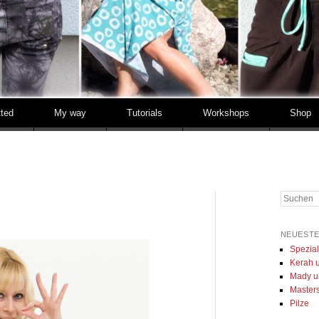
tted
My way
Tutorials
Workshops
Shop
Suchen
NEUESTE
Spezia
Kerah u
Mady u
Masters 
Pilze