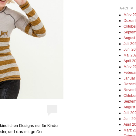
ARCHIV
März 2
Dezemb
Oktobe
Septem
August
Juli 20
Juni 2
Mai 20
April 2
März 2
Februa
Januar
Dezemb
Novemb
Oktobe
Septem
August
Juli 20
Juni 2
April 2
 kindlichen Designs nur für Kinder
März 2
der, und das mit großer
Februa