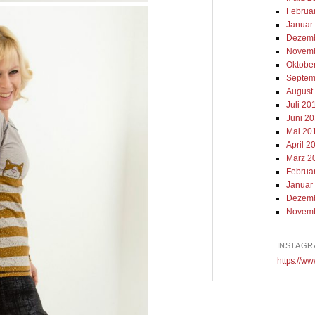
Februa
Januar
Dezemb
Novemb
Oktobe
Septem
August
Juli 20
Juni 2
Mai 20
April 2
März 2
Februa
Januar
Dezemb
Novemb
INSTAGR
https://ww