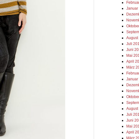
Februa
Januar
Dezemb
Novemb
Oktobe
Septem
August
Juli 20
Juni 2
Mai 20
April 2
März 2
Februa
Januar
Dezemb
Novemb
Oktobe
Septem
August
Juli 20
Juni 2
Mai 20
April 2
März 2