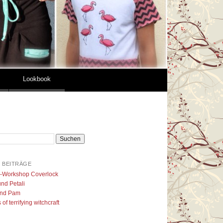
Lookbook
 BEITRÄGE
l-Workshop Coverlock
nd Petali
nd Pam
of terrifying witchcraft