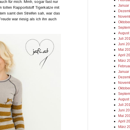
auch für mich. Mmh, sogar fast nur
Januar
 tollen Rapportstoff Tigerkatze mit
Dezemb
ern samt den Streifen sah, war das
Novemb
Freude war riesig als ich ihn auch
Oktobe
Septem
August
Juli 20
Juni 2
Mai 20
April 2
März 2
Februa
Januar
Dezemb
Novemb
Oktobe
Septem
August
Juli 20
Juni 2
Mai 20
April 2
März 2