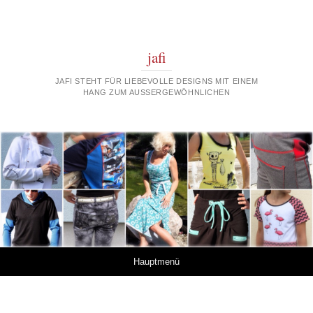
jafi
JAFI STEHT FÜR LIEBEVOLLE DESIGNS MIT EINEM
HANG ZUM AUSSERGEWÖHNLICHEN
Springe zum Inhalt
Hauptmenü