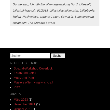
Donnerstag
,
Ich näh Bio
,
lillemagsewalong No. 2
,
Lillestoff
,
Lillestoff-Magazin 02/2018
,
Lillestoffschnittmuster
,
Lilllieblinks
,
Molon
,
Nachtwiese
,
organic Cotton
,
Sew la la
,
Summersweat
,
susalabim
,
The Creative Lovers
Beitrags-Navigation
Suchen
NEUESTE BEITRÄGE
Spezial-Workshop Coverlock
Kerah und Petali
Mady und Pam
Masters of terrifying witchcraft
Pilze
ARCHIV
März 2023
(1)
Dezember 2021
(1)
Oktober 2021
(1)