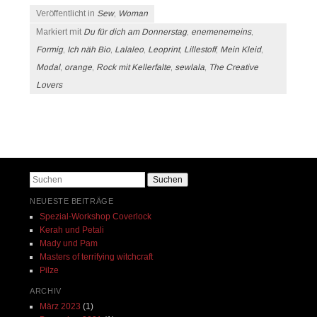
Veröffentlicht in
Sew
,
Woman
Markiert mit
Du für dich am Donnerstag
,
enemenemeins
,
Formig
,
Ich näh Bio
,
Lalaleo
,
Leoprint
,
Lillestoff
,
Mein Kleid
,
Modal
,
orange
,
Rock mit Kellerfalte
,
sewlala
,
The Creative
Lovers
Beitrags-Navigation
Suchen
NEUESTE BEITRÄGE
Spezial-Workshop Coverlock
Kerah und Petali
Mady und Pam
Masters of terrifying witchcraft
Pilze
ARCHIV
März 2023
(1)