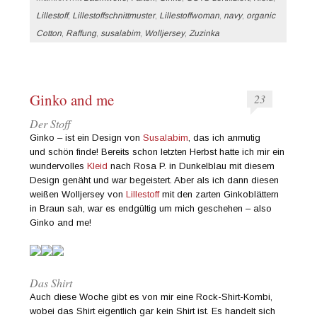
Lillestoff
,
Lillestoffschnittmuster
,
Lillestoffwoman
,
navy
,
organic
Cotton
,
Raffung
,
susalabim
,
Wolljersey
,
Zuzinka
Ginko and me
23
Der Stoff
Ginko – ist ein Design von
Susalabim
, das ich anmutig
und schön finde! Bereits schon letzten Herbst hatte ich mir ein
wundervolles
Kleid
nach Rosa P. in Dunkelblau mit diesem
Design genäht und war begeistert. Aber als ich dann diesen
weißen Wolljersey von
Lillestoff
mit den zarten Ginkoblättern
in Braun sah, war es endgültig um mich geschehen – also
Ginko and me!
Das Shirt
Auch diese Woche gibt es von mir eine Rock-Shirt-Kombi,
wobei das Shirt eigentlich gar kein Shirt ist. Es handelt sich