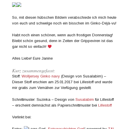
So, mit diesen hübschen Bildern verabschiede ich mich heute
von euch und schwelge noch ein bisschen im Ginko-Déjà-vu!
Habt noch einen schönen, wenn auch frostigen Donnerstag!
Bleibt schön gesund, denn in Zeiten der Grippeviren ist das
gar nicht so einfach!
Alles Liebe! Eure Janine
Kurz zusammengefasst:
Stoff:
Wolljersey Ginko navy
(Design von Susalabim) –
Dieser Stoff erschien am 25.01.2017 bei Lillestoff und wurde
mir gratis zum Vernähen zur Verfügung gestellt.
Schnittmuster: Suzinka – Design von
Susalabim
für Lillestoff
– erscheint demnächst als Papierschnittmuster bei
Lillestoff
Verlinkt bei:
Fotos:
„
Fotogeschichten Gerl
“ powered by
T&L