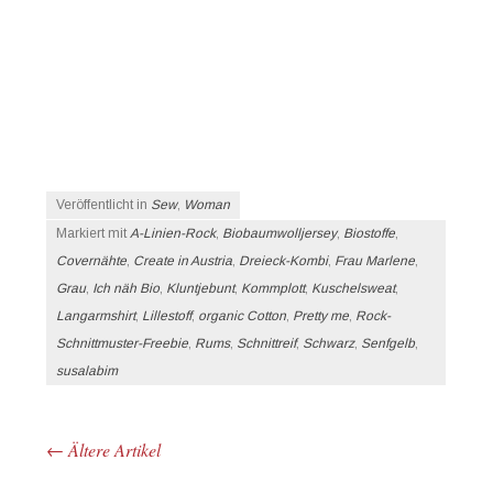
Veröffentlicht in
Sew
,
Woman
Markiert mit
A-Linien-Rock
,
Biobaumwolljersey
,
Biostoffe
,
Covernähte
,
Create in Austria
,
Dreieck-Kombi
,
Frau Marlene
,
Grau
,
Ich näh Bio
,
Kluntjebunt
,
Kommplott
,
Kuschelsweat
,
Langarmshirt
,
Lillestoff
,
organic Cotton
,
Pretty me
,
Rock-
Schnittmuster-Freebie
,
Rums
,
Schnittreif
,
Schwarz
,
Senfgelb
,
susalabim
←
Ältere Artikel
Beitrags-Navigation