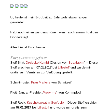
Ui, heute ist mein Blogbeitrag Jahr wohl etwas länger
geworden.
Habt noch einen wunderschönen, wenn auch enorm frostigen
Donnerstag!
Alles Liebe! Eure Janine
Kurz zusammengefasst:
Stoff Shirt:
Dreiecke Kombi
(Design von
Susalabim
) – Dieser
Stoff erschien am
07.01.2017
bei
Lillestoff
und wurde mir
gratis zum Vernähen zur Verfügung gestellt.
Schnittmuster:
Frau Marlene
von Schnittreif
Plott: Januar-Freebie „
Pretty me
“ von Kommplott!
Stoff Rock:
Kuschelsweat in Senfgelb
– Dieser Stoff erschien
am
07.01.2017
bei
Lillestoff
und wurde mir gratis zum