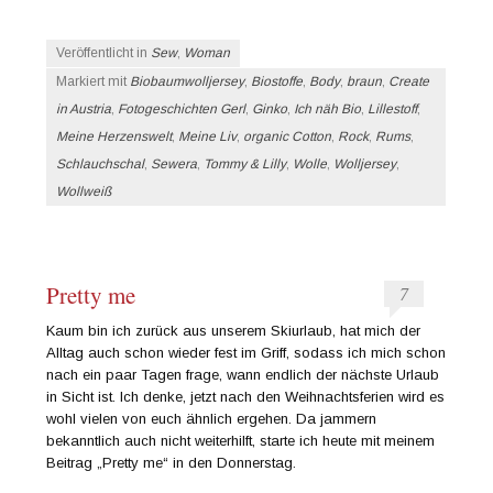
Veröffentlicht in
Sew
,
Woman
Markiert mit
Biobaumwolljersey
,
Biostoffe
,
Body
,
braun
,
Create
in Austria
,
Fotogeschichten Gerl
,
Ginko
,
Ich näh Bio
,
Lillestoff
,
Meine Herzenswelt
,
Meine Liv
,
organic Cotton
,
Rock
,
Rums
,
Schlauchschal
,
Sewera
,
Tommy & Lilly
,
Wolle
,
Wolljersey
,
Wollweiß
Pretty me
7
Kaum bin ich zurück aus unserem Skiurlaub, hat mich der
Alltag auch schon wieder fest im Griff, sodass ich mich schon
nach ein paar Tagen frage, wann endlich der nächste Urlaub
in Sicht ist. Ich denke, jetzt nach den Weihnachtsferien wird es
wohl vielen von euch ähnlich ergehen. Da jammern
bekanntlich auch nicht weiterhilft, starte ich heute mit meinem
Beitrag „Pretty me“ in den Donnerstag.