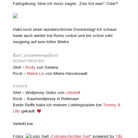
Farbgebung. Aber ich muss sagen: „Des hot was!“ Oder?
Habt noch einen wunderschönen Donnerstag! Ich schaue
heute auch wieder bei Rums vorbei und bin schon sehr
neugierig auf eure tollen Werke.
Kurz zusammengefasst:
SCHNITTMUSTER:
Shirt –
Body
von Sewera
Rock –
Meine Liv
von Meine Herzenswelt
STOFFE:
Shirt – Wolljersey Ginko von
Lillestoff
Rock – Baumwolljersey in Rehbraun
Beide Stoffe habe ich meinem Lieblingsladen bei
Tommy &
Lilly
gekauft.
Verlinkt bei:
Fotos:
„
Fotogeschichten Gerl
“ powered by
T&L