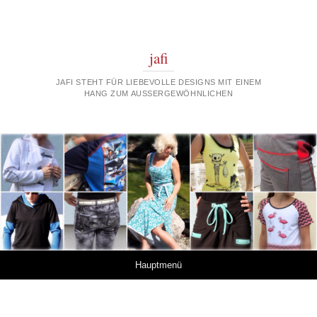
jafi
JAFI STEHT FÜR LIEBEVOLLE DESIGNS MIT EINEM
HANG ZUM AUSSERGEWÖHNLICHEN
Springe zum Inhalt
Hauptmenü