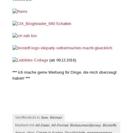
(ab 09.12.2016)
*** Ich mache gerne Werbung für Dinge, die mich überzeugt
haben! ***
Veröffentlicht in
Sew
,
Woman
Markiert mit
A0-Datei
,
A0-Format
,
Biobaumwolljersey
,
Biostoffe
,
braun
,
choc
,
Create in Austria
,
Druckknöpfe
,
enemenemeins
,