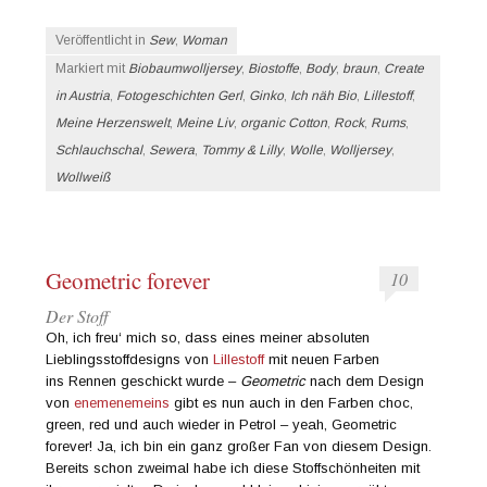
Veröffentlicht in
Sew
,
Woman
Markiert mit
Biobaumwolljersey
,
Biostoffe
,
Body
,
braun
,
Create
in Austria
,
Fotogeschichten Gerl
,
Ginko
,
Ich näh Bio
,
Lillestoff
,
Meine Herzenswelt
,
Meine Liv
,
organic Cotton
,
Rock
,
Rums
,
Schlauchschal
,
Sewera
,
Tommy & Lilly
,
Wolle
,
Wolljersey
,
Wollweiß
Geometric forever
10
Der Stoff
Oh, ich freu‘ mich so, dass eines meiner absoluten
Lieblingsstoffdesigns von
Lillestoff
mit neuen Farben
ins Rennen geschickt wurde –
Geometric
nach dem Design
von
enemenemeins
gibt es nun auch in den Farben choc,
green, red und auch wieder in Petrol – yeah, Geometric
forever! Ja, ich bin ein ganz großer Fan von diesem Design.
Bereits schon zweimal habe ich diese Stoffschönheiten mit