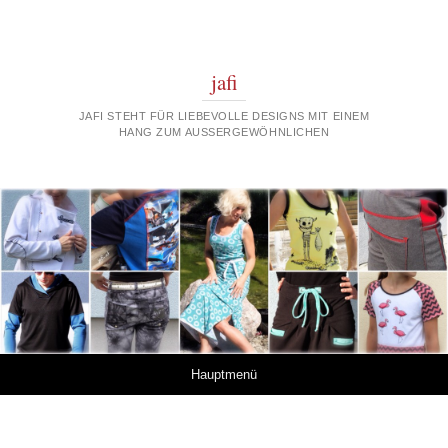
jafi
JAFI STEHT FÜR LIEBEVOLLE DESIGNS MIT EINEM
HANG ZUM AUSSERGEWÖHNLICHEN
Springe zum Inhalt
Hauptmenü