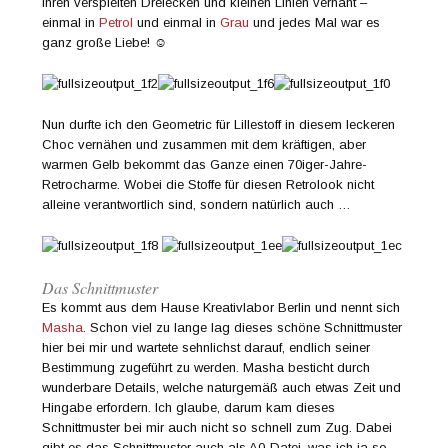
ihren verspielten Dreiecken und kleinen Linien vernäht –
einmal in
Petrol
und einmal in
Grau
und jedes Mal war es
ganz große Liebe! ☺️
Nun durfte ich den Geometric für Lillestoff in diesem leckeren
Choc vernähen und zusammen mit dem kräftigen, aber
warmen Gelb bekommt das Ganze einen 70iger-Jahre-
Retrocharme. Wobei die Stoffe für diesen Retrolook nicht
alleine verantwortlich sind, sondern natürlich auch …
Das Schnittmuster
Es kommt aus dem Hause Kreativlabor Berlin und nennt sich
Masha
. Schon viel zu lange lag dieses schöne Schnittmuster
hier bei mir und wartete sehnlichst darauf, endlich seiner
Bestimmung zugeführt zu werden. Masha besticht durch
wunderbare Details, welche naturgemäß auch etwas Zeit und
Hingabe erfordern. Ich glaube, darum kam dieses
Schnittmuster bei mir auch nicht so schnell zum Zug. Dabei
gibt es das Schnittmuster auch als A0-Datei, was ich ja so