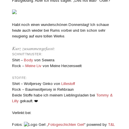
Farbgebung. Aber ich muss sagen: „Des hot was!“ Oder?
Habt noch einen wunderschönen Donnerstag! Ich schaue
heute auch wieder bei Rums vorbei und bin schon sehr
neugierig auf eure tollen Werke.
Kurz zusammengefasst:
SCHNITTMUSTER:
Shirt –
Body
von Sewera
Rock –
Meine Liv
von Meine Herzenswelt
STOFFE:
Shirt – Wolljersey Ginko von
Lillestoff
Rock – Baumwolljersey in Rehbraun
Beide Stoffe habe ich meinem Lieblingsladen bei
Tommy &
Lilly
gekauft. ❤️
Verlinkt bei:
Fotos:
„
Fotogeschichten Gerl
“ powered by
T&L