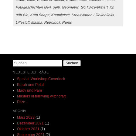
Fotogeschichten Gerl
,
gelb
,
Geometric
,
GOTS-zertifiziert
,
Ich
näh Bio
,
Kam Snaps
,
Knopfleiste
,
Kreativlabor
,
Lillelieblinks
,
Lillestoff
,
Masha
,
Retrolook
,
Rums
Beitrags-Navigation
Suchen
NEUESTE BEITRÄGE
Spezial-Workshop Coverlock
Kerah und Petali
Mady und Pam
Masters of terrifying witchcraft
Pilze
ARCHIV
März 2023
(1)
Dezember 2021
(1)
Oktober 2021
(1)
September 2021
(2)