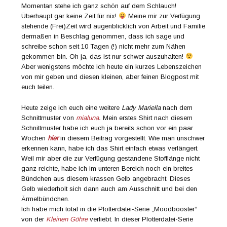
Momentan stehe ich ganz schön auf dem Schlauch!
Überhaupt gar keine Zeit für nix!
Meine mir zur Verfügung
stehende (Frei)Zeit wird augenblicklich von Arbeit und Familie
dermaßen in Beschlag genommen, dass ich sage und
schreibe schon seit 10 Tagen (!) nicht mehr zum Nähen
gekommen bin. Oh ja, das ist nur schwer auszuhalten!
Aber wenigstens möchte ich heute ein kurzes Lebenszeichen
von mir geben und diesen kleinen, aber feinen Blogpost mit
euch teilen.
Heute zeige ich euch eine weitere
Lady Mariella
nach dem
Schnittmuster von
mialuna
.
Mein erstes Shirt nach diesem
Schnittmuster habe ich euch ja bereits schon vor ein paar
Wochen
hier
in diesem Beitrag vorgestellt. Wie man unschwer
erkennen kann, habe ich das Shirt einfach etwas verlängert.
Weil mir aber die zur Verfügung gestandene Stofflänge nicht
ganz reichte, habe ich im unteren Bereich noch ein breites
Bündchen aus diesem krassen Gelb angebracht. Dieses
Gelb wiederholt sich dann auch am Ausschnitt und bei den
Ärmelbündchen.
Ich habe mich total in die Plotterdatei-Serie „Moodbooster“
von der
Kleinen Göhre
verliebt. In dieser Plotterdatei-Serie