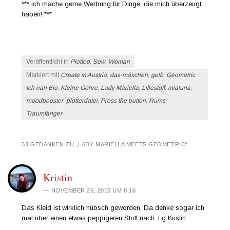
*** Ich mache gerne Werbung für Dinge, die mich überzeugt
haben! ***
Veröffentlicht in
Plotted
,
Sew
,
Woman
Markiert mit
Create in Austria
,
das-mäxchen
,
gelb
,
Geometric
,
Ich näh Bio
,
Kleine Göhre
,
Lady Mariella
,
Lillestoff
,
mialuna
,
moodbooster
,
plotterdatei
,
Press the button
,
Rums
,
Traumfänger
33 GEDANKEN ZU „
LADY MARIELLA MEETS GEOMETRIC
“
Kristin
NOVEMBER 26, 2015 UM 8:16
Das Kleid ist wirklich hübsch geworden. Da denke sogar ich
mal über einen etwas peppigeren Stoff nach. Lg Kristin