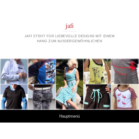
jafi
JAFI STEHT FÜR LIEBEVOLLE DESIGNS MIT EINEM
HANG ZUM AUSSERGEWÖHNLICHEN
Springe zum Inhalt
Hauptmenü