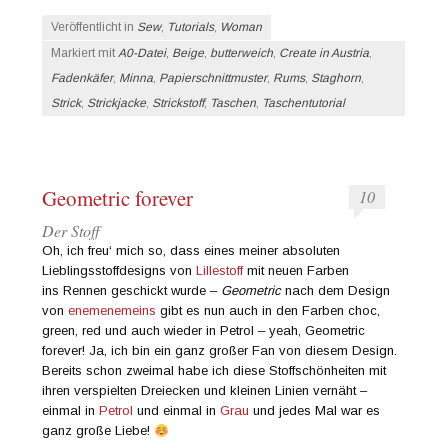
Veröffentlicht in
Sew
,
Tutorials
,
Woman
Markiert mit
A0-Datei
,
Beige
,
butterweich
,
Create in Austria
,
Fadenkäfer
,
Minna
,
Papierschnittmuster
,
Rums
,
Staghorn
,
Strick
,
Strickjacke
,
Strickstoff
,
Taschen
,
Taschentutorial
Geometric forever
10
Der Stoff
Oh, ich freu‘ mich so, dass eines meiner absoluten
Lieblingsstoffdesigns von
Lillestoff
mit neuen Farben
ins Rennen geschickt wurde –
Geometric
nach dem Design
von
enemenemeins
gibt es nun auch in den Farben choc,
green, red und auch wieder in Petrol – yeah, Geometric
forever! Ja, ich bin ein ganz großer Fan von diesem Design.
Bereits schon zweimal habe ich diese Stoffschönheiten mit
ihren verspielten Dreiecken und kleinen Linien vernäht –
einmal in
Petrol
und einmal in
Grau
und jedes Mal war es
ganz große Liebe!