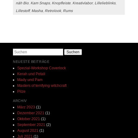
näh Bio
,
Kam Snaps
,
Knopfleiste
,
Kreativlabor
,
Lillelieblinks
,
Lillestoff
,
Masha
,
Retrolook
,
Rums
Beitrags-Navigation
Suchen
NEUESTE BEITRÄGE
Spezial-Workshop Coverlock
Kerah und Petali
Mady und Pam
Masters of terrifying witchcraft
Pilze
ARCHIV
März 2023
(1)
Dezember 2021
(1)
Oktober 2021
(1)
September 2021
(2)
August 2021
(1)
Juli 2021
(1)