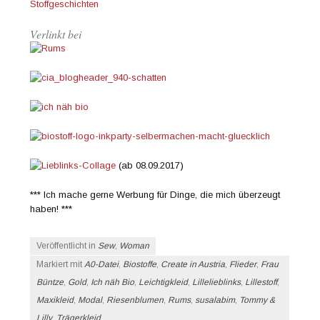
Stoffgeschichten
Verlinkt bei
(ab 08.09.2017)
*** Ich mache gerne Werbung für Dinge, die mich überzeugt
haben! ***
Veröffentlicht in
Sew
,
Woman
Markiert mit
A0-Datei
,
Biostoffe
,
Create in Austria
,
Flieder
,
Frau
Büntze
,
Gold
,
Ich näh Bio
,
Leichtigkleid
,
Lillelieblinks
,
Lillestoff
,
Maxikleid
,
Modal
,
Riesenblumen
,
Rums
,
susalabim
,
Tommy &
Lilly
,
Trägerkleid