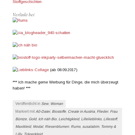
Stoffgeschichten
Verlinkt bei
(ab 08.09.2017)
*** Ich mache gerne Werbung für Dinge, die mich überzeugt
haben! ***
Veröffentlicht in
Sew
,
Woman
Markiert mit
A0-Datei
,
Biostoffe
,
Create in Austria
,
Flieder
,
Frau
Büntze
,
Gold
,
Ich näh Bio
,
Leichtigkleid
,
Lillelieblinks
,
Lillestoff
,
Maxikleid
,
Modal
,
Riesenblumen
,
Rums
,
susalabim
,
Tommy &
Lilly
,
Trägerkleid