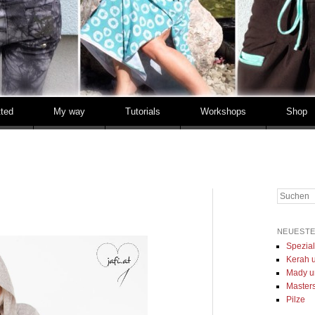
tted
My way
Tutorials
Workshops
Shop
Suchen
NEUESTE
Spezia
Kerah u
Mady u
Masters 
Pilze