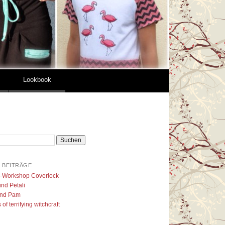
Lookbook
 BEITRÄGE
l-Workshop Coverlock
nd Petali
nd Pam
of terrifying witchcraft