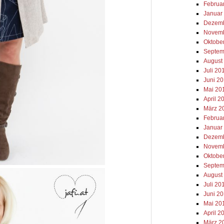
Februa
Januar
Dezemb
Novemb
Oktobe
Septem
August
Juli 20
Juni 2
Mai 20
April 2
März 2
Februa
Januar
Dezemb
Novemb
Oktobe
Septem
August
Juli 20
Juni 2
Mai 20
April 2
März 2