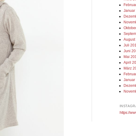
Februa
Januar
Dezemb
Novemb
Oktobe
Septem
August
Juli 20
Juni 2
Mai 20
April 2
März 2
Februa
Januar
Dezemb
Novemb
INSTAGR
https://ww