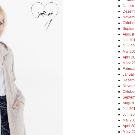
Januar
Dezemb
Novemb
Oktobe
Septem
August
Juli 20
Juni 2
Mai 20
April 2
März 2
Februa
Januar
Dezemb
Novemb
Oktobe
Septem
August
Juli 20
Juni 2
Mai 20
April 2
März 2