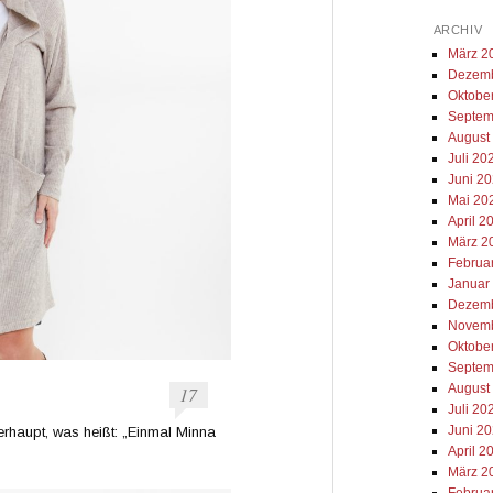
ARCHIV
März 2
Dezemb
Oktobe
Septem
August
Juli 20
Juni 2
Mai 20
April 2
März 2
Februa
Januar
Dezemb
Novemb
Oktobe
Septem
August
17
Juli 20
Juni 2
rhaupt, was heißt: „Einmal Minna
April 2
März 2
Februa