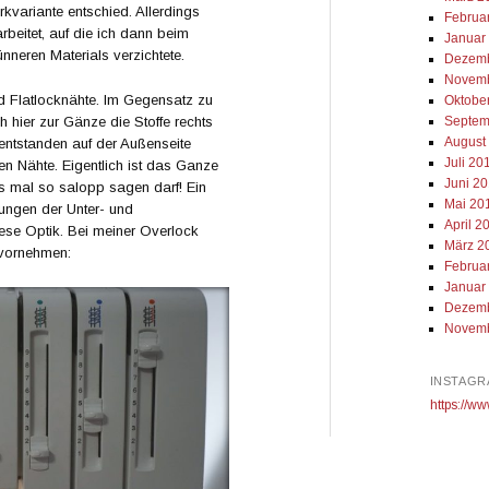
rkvariante entschied. Allerdings
Februa
beitet, auf die ich dann beim
Januar
neren Materials verzichtete.
Dezemb
Novemb
 Flatlocknähte. Im Gegensatz zu
Oktobe
Septem
hier zur Gänze die Stoffe rechts
August
ntstanden auf der Außenseite
Juli 20
en Nähte. Eigentlich ist das Ganze
Juni 2
as mal so salopp sagen darf! Ein
Mai 20
ngen der Unter- und
April 2
iese Optik. Bei meiner Overlock
März 2
 vornehmen:
Februa
Januar
Dezemb
Novemb
INSTAGR
https://ww