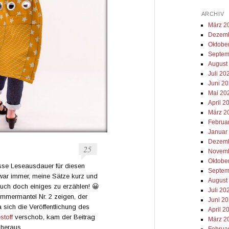
ARCHIV
März 2
Dezemb
Oktobe
Septem
August
Juli 20
Juni 2
Mai 20
April 2
März 2
Februa
Januar
Dezemb
25
Novemb
Oktobe
wisse Leseausdauer für diesen
Septem
war immer, meine Sätze kurz und
August
euch doch einiges zu erzählen! 😀
Juli 20
mmermantel Nr. 2 zeigen, der
Juni 2
a sich die Veröffentlichung des
April 2
estoff
verschob, kam der Beitrag
März 2
 heraus.
Februa