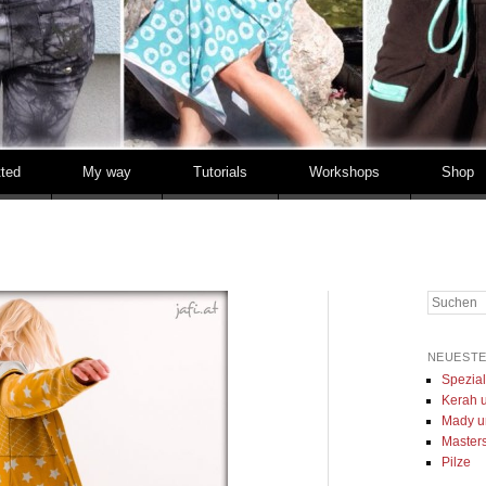
tted
My way
Tutorials
Workshops
Shop
Suchen
NEUESTE
Spezia
Kerah u
Mady u
Masters 
Pilze