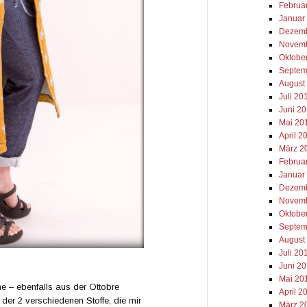
Februa
Januar
Dezemb
Novemb
Oktobe
Septem
August
Juli 20
Juni 2
Mai 20
April 2
März 2
Februa
Januar
Dezemb
Novemb
Oktobe
Septem
August
Juli 20
Juni 2
Mai 20
he – ebenfalls aus der Ottobre
April 2
der 2 verschiedenen Stoffe, die mir
März 2