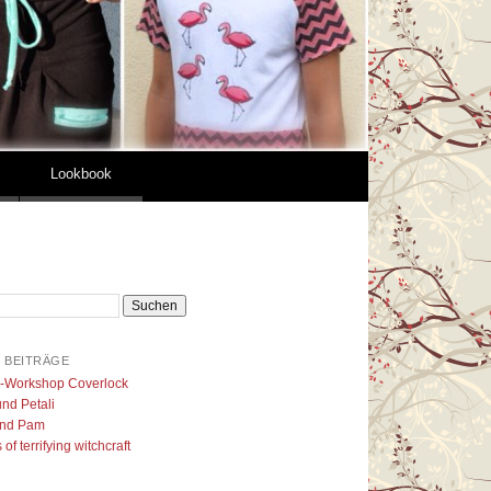
Lookbook
 BEITRÄGE
l-Workshop Coverlock
nd Petali
nd Pam
of terrifying witchcraft