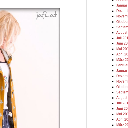
Januar
Dezemb
Novemb
Oktobe
Septem
August
Juli 20
Juni 2
Mai 20
April 2
März 2
Februa
Januar
Dezemb
Novemb
Oktobe
Septem
August
Juli 20
Juni 2
Mai 20
April 2
März 2