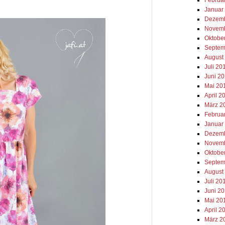
Januar
Dezemb
Novemb
Oktobe
Septem
August
Juli 20
Juni 2
Mai 20
April 2
März 2
Februa
Januar
Dezemb
Novemb
Oktobe
Septem
August
Juli 20
Juni 2
Mai 20
April 2
März 2