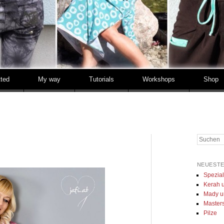
tted
My way
Tutorials
Workshops
Shop
Suchen
NEUESTE
Spezia
Kerah u
Mady u
Masters 
Pilze