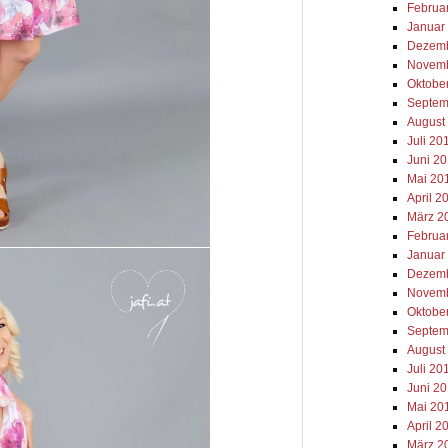
Februa
Januar
Dezemb
Novemb
Oktobe
Septem
August
Juli 20
Juni 2
Mai 20
April 2
März 2
Februa
Januar
Dezemb
Novemb
Oktobe
Septem
August
Juli 20
Juni 2
Mai 20
April 2
März 2