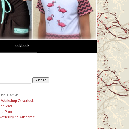
Lookbook
 BEITRÄGE
l-Workshop Coverlock
nd Petali
nd Pam
of terrifying witchcraft