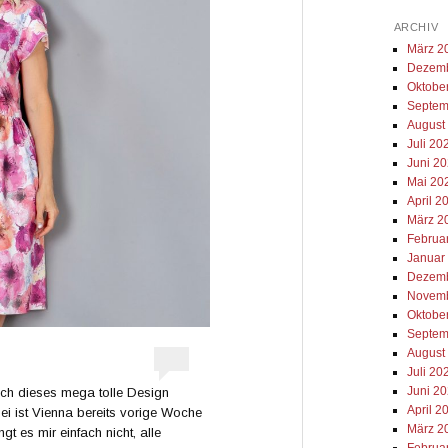
ARCHIV
März 2
Dezemb
Oktobe
Septem
August
Juli 20
Juni 2
Mai 20
April 2
März 2
Februa
Januar
Dezemb
Novemb
Oktobe
Septem
August
Juli 20
Juni 2
ch dieses mega tolle Design
April 2
ei ist Vienna bereits vorige Woche
März 2
t es mir einfach nicht, alle
Februa