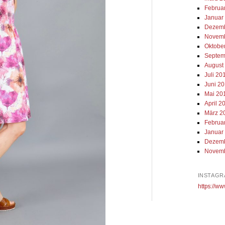
Februa
Januar
Dezemb
Novemb
Oktobe
Septem
August
Juli 20
Juni 2
Mai 20
April 2
März 2
Februa
Januar
Dezemb
Novemb
INSTAGR
https://ww