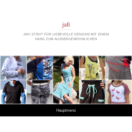
jafi
JAFI STEHT FÜR LIEBEVOLLE DESIGNS MIT EINEM
HANG ZUM AUSSERGEWÖHNLICHEN
Springe zum Inhalt
Hauptmenü