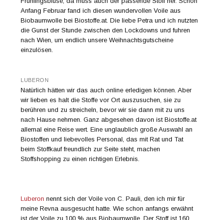
Frühlingsbluse, da muss auch der passende Stoff her. Schon
Anfang Februar fand ich diesen wundervollen Voile aus
Biobaumwolle bei Biostoffe.at. Die liebe Petra und ich nutzten
die Gunst der Stunde zwischen den Lockdowns und fuhren
nach Wien, um endlich unsere Weihnachtsgutscheine
einzulösen.
LUBERON
Natürlich hätten wir das auch online erledigen können. Aber
wir lieben es halt die Stoffe vor Ort auszusuchen, sie zu
berühren und zu streicheln, bevor wir sie dann mit zu uns
nach Hause nehmen. Ganz abgesehen davon ist Biostoffe.at
allemal eine Reise wert. Eine unglaublich große Auswahl an
Biostoffen und liebevolles Personal, das mit Rat und Tat
beim Stoffkauf freundlich zur Seite steht, machen
Stoffshopping zu einen richtigen Erlebnis.
Luberon
nennt sich der Voile von C. Pauli, den ich mir für
meine Revna ausgesucht hatte. Wie schon anfangs erwähnt
ist der Voile zu 100 % aus Biobaumwolle. Der Stoff ist 160