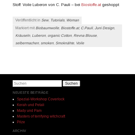
Stoff: Voile Luberon von C. Pauli – bei
Biostoffe.at
geshoppt
Veröffentlicht in
Sew
,
Tutorials
,
Woman
Markiert mit
Biobaumwolle
,
Biostoffe.at
,
C.Pauli
,
Juni Design
,
Kräuseln
,
Luberon
,
organic Cotton
,
Revna Blouse
,
selbermachen
,
smoken
,
Smoknähte
,
Voile
Beitrags-Navigation
Suchen
NEUESTE BEITRÄGE
Spezial-Workshop Coverlock
Kerah und Petali
Mady und Pam
Masters of terrifying witchcraft
Pilze
ARCHIV