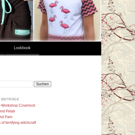
Lookbook
 BEITRÄGE
l-Workshop Coverlock
nd Petali
nd Pam
of terrifying witchcraft