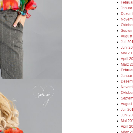
Februa
Januar
Dezemb
Novemb
Oktobe
Septem
August
Juli 20
Juni 2
Mai 20
April 2
März 2
Februa
Januar
Dezemb
Novemb
Oktobe
Septem
August
Juli 20
Juni 2
Mai 20
April 2
März 2