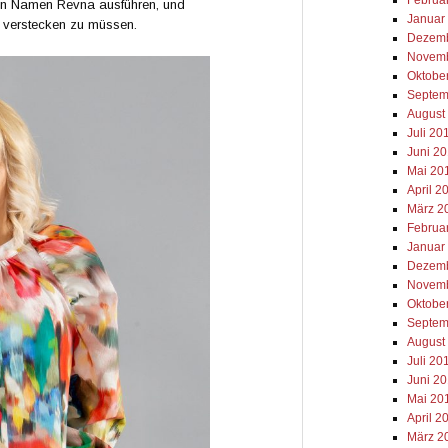
len Namen Revna ausführen, und
Januar
e verstecken zu müssen.
Dezemb
Novemb
Oktobe
Septem
August
Juli 20
Juni 2
Mai 20
April 2
März 2
Februa
Januar
Dezemb
Novemb
Oktobe
Septem
August
Juli 20
Juni 2
Mai 20
April 2
März 2