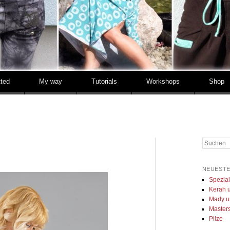
tted
My way
Tutorials
Workshops
Shop
Suchen
NEUESTE
Spezia
Kerah u
Mady u
Masters 
Pilze