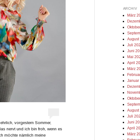
ARCHIV
März 2
Dezemb
Oktobe
Septem
August
Juli 20
Juni 2
Mai 20
April 2
März 2
Februa
Januar
Dezemb
Novemb
Oktobe
Septem
August
Juli 20
Juni 2
so ehrlich, vorgestern Sommer,
April 2
das nervt und ich bin froh, wenn es
März 2
 Ich möchte nämlich meine
Februa