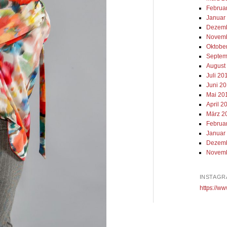
Februa
Januar
Dezemb
Novemb
Oktobe
Septem
August
Juli 20
Juni 2
Mai 20
April 2
März 2
Februa
Januar
Dezemb
Novemb
INSTAGR
https://ww