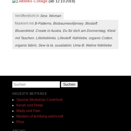
(ab 12.10.2018)
Veröffentlicht in
Sew
,
Woman
Markiert mit
B-Patterns
,
Biobaumwolljersey
,
Biostoff
,
Blusenkleid
,
Create in Austra
,
Du für dich am Donnerstag
,
Kleid
mit Taschen
,
Lillelieblinks
,
Lillestoff
,
Nähliebe
,
organic Cotton
,
organic fabric
,
Sew la la
,
susalabim
,
Uma-B
,
Wahre Nähliebe
Beitrags-Navigation
Suchen
NEUESTE BEITRÄGE
Spezial-Workshop Coverlock
Kerah und Petali
Mady und Pam
Masters of terrifying witchcraft
Pilze
ARCHIV