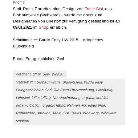
FACTS:
Stoff: Panel Paradies blue, Design von
Tante Gisi
, aus
Biobaumwolle (Webware) – wurde mir gratis zum
Designnähen von Lillestoff zur Verfügung gestellt und ist ab
09.01.2021
im
Shop
erhältlich.
Schnittmuster: Burda Easy HW 2015 – adaptiertes
Blusenkleid
Fotos: Fotogeschichten Gerl
Veröffentlicht in
Sew
,
Woman
Markiert mit
Biobaumwolle
,
Blusenkleid
,
burda easy
,
Fotogeschichten Gerl
,
lille Extra-Überraschung
,
Lillefamily
,
Lillestoff
,
Lillestofftag
,
Neuerscheinung
,
organic and fair
,
organic Cotton
,
organic fabric
,
Palmen
,
Paradies blue
,
Rabattcode
,
smoken
,
Tante Gisi
,
Türkis
,
Webware
,
Webware
smoken