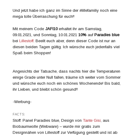
Und jetzt habe ich ganz im Sinne der #lillefamiliy noch eine
mega tolle Überraschung für euch!!
Mit meinem Code
JAFI10
erhaltet ihr am Samstag,
09.01.2021, und Sonntag, 10.01.2021
10%
auf
Paradies blue
bei
Lillestoff
. Beeilt euch aber, denn dieser Code ist nur an
diesen beiden Tagen gültig. Ich wünsche euch jedenfalls viel
Spaß beim Shoppen!
Angesichts der Tatsache, dass nachts hier die Temperaturen
einige Grade unter Null fallen, träume ich weiter vom Sommer
und wünsche euch noch ein schönes Wochenende! Bis bald,
ihr Lieben, und bleibt schön gesund!!
-Werbung-
FACTS:
Stoff: Panel Paradies blue, Design von
Tante Gisi
, aus
Biobaumwolle (Webware) – wurde mir gratis zum
Designnähen von Lillestoff zur Verfügung gestellt und ist ab