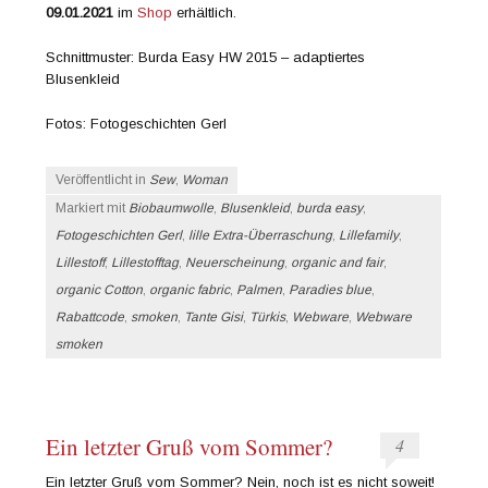
09.01.2021
im
Shop
erhältlich.
Schnittmuster: Burda Easy HW 2015 – adaptiertes
Blusenkleid
Fotos: Fotogeschichten Gerl
Veröffentlicht in
Sew
,
Woman
Markiert mit
Biobaumwolle
,
Blusenkleid
,
burda easy
,
Fotogeschichten Gerl
,
lille Extra-Überraschung
,
Lillefamily
,
Lillestoff
,
Lillestofftag
,
Neuerscheinung
,
organic and fair
,
organic Cotton
,
organic fabric
,
Palmen
,
Paradies blue
,
Rabattcode
,
smoken
,
Tante Gisi
,
Türkis
,
Webware
,
Webware
smoken
Ein letzter Gruß vom Sommer?
4
Ein letzter Gruß vom Sommer? Nein, noch ist es nicht soweit!