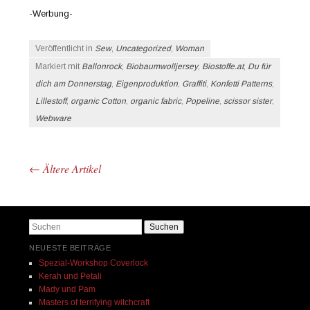
-Werbung-
Veröffentlicht in
Sew
,
Uncategorized
,
Woman
Markiert mit
Ballonrock
,
Biobaumwolljersey
,
Biostoffe.at
,
Du für
dich am Donnerstag
,
Eigenproduktion
,
Graffiti
,
Konfetti Patterns
,
Lillestoff
,
organic Cotton
,
organic fabric
,
Popeline
,
scissor sister
,
Webware
←
Ältere Artikel
Beitrags-Navigation
Suchen
NEUESTE BEITRÄGE
Spezial-Workshop Coverlock
Kerah und Petali
Mady und Pam
Masters of terrifying witchcraft