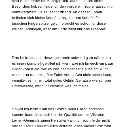
sind doch immer die Kleinigkeiten, auf die es ankommt.
Besonders hübsch finde ich den vorderen Tropfenausschnitt
samt gerafftem Halsausschnittband. An dessen Enden
befinden sich kleine Knopfschlingen samt Knöpfe. Ein
bisschen Fingerspitzengefühl braucht es schon für diese
kleinen Schlingen, aber am Ende zählt nur das Ergebnis.
Das Kleid ist auch deswegen recht aufwendig zu nähen, da
es innen komplett gefüttert ist. Hier habe ich für euch ein paar
Bilder vom Kleid, wie es von der Innenseite aussieht. Auch
wenn man das hellgrüne Futter von außen nicht sehen kann,
vermittelt es mir ein total gutes Gefühl. Genauso wie schöne
Unterwäsche, wenn ihr versteht, was ich meine.
Soweit ich beim Kauf des Stoffes beim Ballen erkennen
konnte, handelt es sich bei der Qualität um ein Viskose-
Leinen-Gemisch. Einen Hersteller kann ich euch leider nicht
sagen. Dafür kann ich euch verraten, dass dieser Stoff total