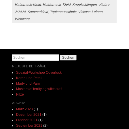
Halterneck-Kleid
,
Holderneck
,
Kleid
,
Knopfschlingen
,
ottobre
2/2020
,
Sommerkleid
,
Topfenausschnitt
,
Viskose-Leinen
,
Webware
Beitrags-Navigation
Suchen
NEUESTE BEITRÄGE
Spezial-Workshop Coverlock
Kerah und Petali
Mady und Pam
Masters of terrifying witchcraft
Pilze
ARCHIV
März 2023
(1)
Dezember 2021
(1)
Oktober 2021
(1)
September 2021
(2)