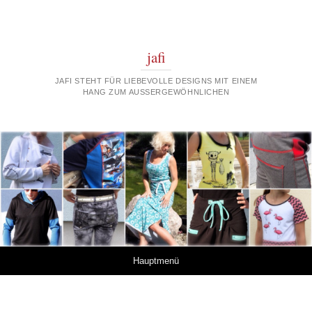
jafi
JAFI STEHT FÜR LIEBEVOLLE DESIGNS MIT EINEM
HANG ZUM AUSSERGEWÖHNLICHEN
Springe zum Inhalt
Hauptmenü