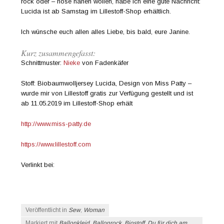
rock oder – hose nähen wollen, habe ich eine gute Nachricht:
Lucida ist ab Samstag im Lillestoff-Shop erhältlich.
Ich wünsche euch allen alles Liebe, bis bald, eure Janine.
Kurz zusammengefasst:
Schnittmuster:
Nieke
von Fadenkäfer
Stoff: Biobaumwolljersey Lucida, Design von Miss Patty –
wurde mir von Lillestoff gratis zur Verfügung gestellt und ist
ab 11.05.2019 im Lillestoff-Shop erhält
http://www.miss-patty.de
https://www.lillestoff.com
Verlinkt bei:
Veröffentlicht in
Sew
,
Woman
Markiert mit
Ballonkleid
,
Ballonrock
,
Biostoff
,
Du für dich am