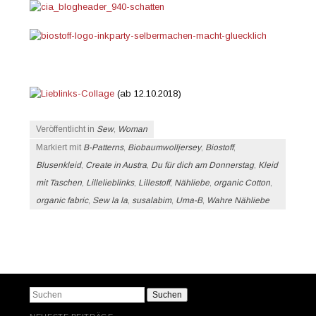
(ab 12.10.2018)
Veröffentlicht in
Sew
,
Woman
Markiert mit
B-Patterns
,
Biobaumwolljersey
,
Biostoff
,
Blusenkleid
,
Create in Austra
,
Du für dich am Donnerstag
,
Kleid
mit Taschen
,
Lillelieblinks
,
Lillestoff
,
Nähliebe
,
organic Cotton
,
organic fabric
,
Sew la la
,
susalabim
,
Uma-B
,
Wahre Nähliebe
Beitrags-Navigation
Suchen